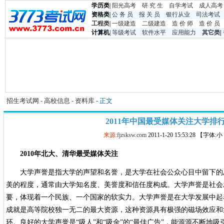
学历类
|
阳光高考
研 究 生
自学考试
成人高考
资格类
|
公 务 员
报 关 员
银行从业
司法考试
工程类
|
一级建造
二级建造
造 价 师
造 价 员
计算机
|
等级考试
软件水平
应用能力
其它类
|
招生考试网
-
高校信息
-
资料库
- 正文
2011年中国最受媒体关注大学排
来源:
fjzsksw.com
2011-1-20 15:53:28 【字体:
2010
年北大、清华最受媒体关注
大学声誉是指大学的声望和名誉，是大学在社会公众心目中留下的
美的程度，通常由大学知名度、美誉度和信任度构成。大学声誉是社会
要，体现着一个民族、一个国家的软实力。大学声誉是在大学发展中起
成就是高等院校独一无二的最大资源，这种资源具有极强的磁场效应和
环。良好的大学声誉是“吸人”和“吸金”的“最佳广告”，能源源不断地