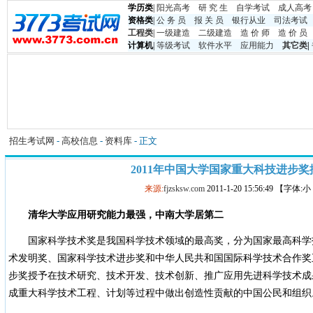
学历类
|
阳光高考
研 究 生
自学考试
成人高考
资格类
|
公 务 员
报 关 员
银行从业
司法考试
工程类
|
一级建造
二级建造
造 价 师
造 价 员
计算机
|
等级考试
软件水平
应用能力
其它类
|
招生考试网
-
高校信息
-
资料库
- 正文
2011年中国大学国家重大科技进步奖
来源:
fjzsksw.com
2011-1-20 15:56:49 【字体:
清华大学
应用研究能力最强，
中南大学
居第二
国家科学技术奖是我国科学技术领域的最高奖，分为国家最高科学
术发明奖、国家科学技术进步奖和中华人民共和国国际科学技术合作奖
步奖授予在技术研究、技术开发、技术创新、推广应用先进科学技术成
成重大科学技术工程、计划等过程中做出创造性贡献的中国公民和组织