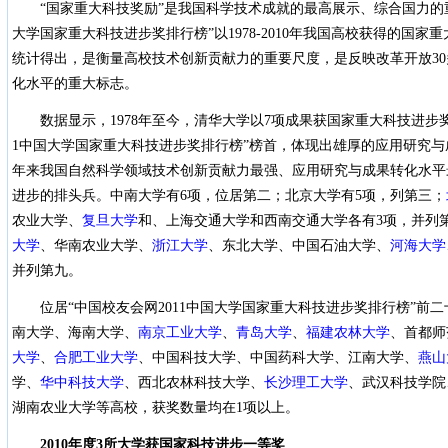
“国家重大科技奖励”是我国科学技术成就的最高展示、综合国力的重
大学国家重大科技进步奖排行榜”以1978-2010年我国高校获得的国家
统计得出，是衡量高校技术创新贡献力的重要尺度，是反映改革开放3
化水平的重大标志。
数据显示，1978年至今，清华大学以7项成果获国家重大科技进步奖
1中国大学国家重大科技进步奖排行榜”榜首，体现出雄厚的应用研究与
年来我国自然科学领域技术创新贡献力最强、应用研究与成果转化水平
进步的排头兵。中南大学有6项，位居第二
；
北京大学
有5项，列第三；
农业大学
、
复旦大学
和、
上海交通大学
和西南交通大学各有3项，并列
大学
、华南农业大学、
浙江大学
、东北大学、中国石油大学、
河海大学
并列第九。
位居“中国校友会网2011中国大学国家重大科技进步奖排行榜”前
南大学、海南大学、
南京工业大学
、
青岛大学
、
福建农林大学
、首都师
大学
、
合肥工业大学
、中国科技大学、中国药科大学、江南大学、
燕山
学、
华中科技大学
、西北农林科技大学、
长沙理工大学
、武汉科技学院
湖南农业大学等高校，获奖数量均在1项以上。
2010
年度
3
所大学获国家科技进步一等奖