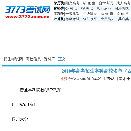
学历类
|
阳光高考
研 究 生
自学考试
成人高考
资格类
|
公 务 员
报 关 员
银行从业
司法考试
工程类
|
一级建造
二级建造
造 价 师
造 价 员
计算机
|
等级考试
软件水平
应用能力
其它类
|
招生考试网
-
高校信息
-
资料库
- 正文
2010年高考招生本科高校名单（
来源:
fjzsksw.com
2010-4-29 11:25:46 【字体:
普通本科院校(共792所)
四川省(31所)
四川大学