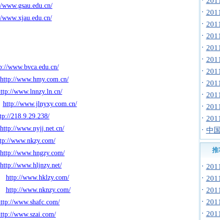
·
20
//www.gsau.edu.cn/
·
20
//www.xjau.edu.cn/
·
20
·
20
·
20
·
20
p://www.bvca.edu.cn/
·
20
http://www.hmy.com.cn/
·
20
ttp://www.lnnzy.ln.cn/
·
20
http://www.jlnyxy.com.cn/
·
20
tp://218.9.29.238/
·
20
http://www.nyjj.net.cn/
·
中国
tp://www.nkzy.com/
推
http://www.hngzy.com/
http://www.hljnzy.net/
·
20
http://www.hklzy.com/
·
20
·
http://www.nknzy.com/
20
·
20
ttp://www.shafc.com/
·
20
ttp://www.szai.com/