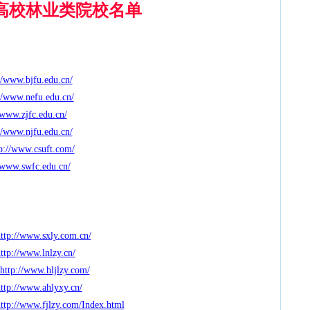
高校
林业类院校名单
//www.bjfu.edu.cn/
//www.nefu.edu.cn/
/www.zjfc.edu.cn/
//www.njfu.edu.cn/
p://www.csuft.com/
/www.swfc.edu.cn/
ttp://www.sxly.com.cn/
ttp://www.lnlzy.cn/
http://www.hljlzy.com/
ttp://www.ahlyxy.cn/
ttp://www.fjlzy.com/Index.html