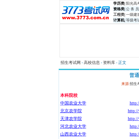
学历类
|
阳光高
资格类
|
公 务 员
工程类
|
一级建
计算机
|
等级考
招生考试网
-
高校信息
-
资料库
- 正文
普
来源:
招生
本科院校
中国农业大学
http:
北京农学院
http:/
天津农学院
http:/
河北农业大学
http:
山西农业大学
http: