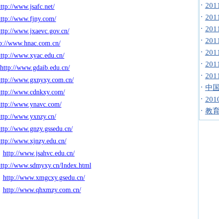
·
20
ttp://www.jsafc.net/
·
20
ttp://www.fjny.com/
·
20
ttp://www.jxaevc.gov.cn/
·
20
tp://www.hnac.com.cn/
·
20
ttp://www.xyac.edu.cn/
·
20
http://www.gdaib.edu.cn/
·
20
ttp://www.gxnyxy.com.cn/
·
中国
ttp://www.cdnkxy.com/
·
20
ttp://www.ynavc.com/
·
教
ttp://www.yxnzy.cn/
ttp://www.gnzy.gssedu.cn/
ttp://www.xjnzy.edu.cn/
http://www.jsahvc.edu.cn/
ttp://www.sdmyxy.cn/Index.html
http://www.xmgcxy.gsedu.cn/
院
http://www.qhxmzy.com.cn/