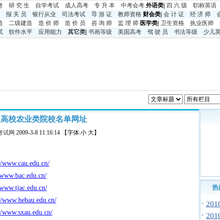
考
研 究 生
自学考试
成人高考
专 升 本
中考
会考
外语类|
四 六 级
职称英语
报 关 员
银行从业
司法考试
导 游 证
教师资格
财会类|
会 计 证
经 济 师
造
二级建造
造 价 师
造 价 员
咨 询 师
监 理 师
医学类|
卫生资格
执业医师
试
软件水平
应用能力
其它类
|
书画等级
美国高考
驾 驶 员
书法等级
少儿
通高校农业类院校名单网址
考试网
2009-3-8 11:16:14 【字体:小 大】
//www.cau.edu.cn/
/www.bac.edu.cn/
热
/www.tjac.edu.cn/
//www.hebau.edu.cn/
·
20
//www.sxau.edu.cn/
·
20