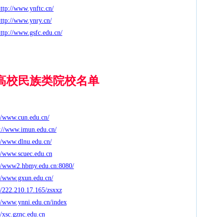
ttp://www.ynftc.cn/
ttp://www.ynry.cn/
ttp://www.gsfc.edu.cn/
高校
民族类院校名单
//www.cun.edu.cn/
p://www.imun.edu.cn/
//www.dlnu.edu.cn/
//www.scuec.edu.cn
://www2.hbmy.edu.cn:8080/
//www.gxun.edu.cn/
//222.210.17.165/zsxxz
//www.ynni.edu.cn/index
//xsc.gznc.edu.cn