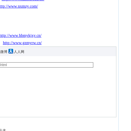
ttp://www.nxmzy.com/
http://www.hbmykjxy.cn/
http://www.gzmyrw.cn/
讯微博
人人网
十名