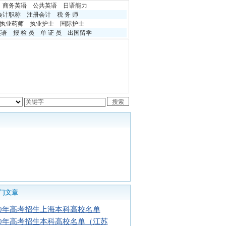
商务英语
公共英语
日语能力
会计职称
注册会计
税 务 师
执业药师
执业护士
国际护士
英语
报 检 员
单 证 员
出国留学
门文章
10年高考招生上海本科高校名单
10年高考招生本科高校名单（江苏