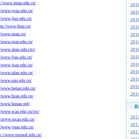
://www.imau.edu.cn/
·
20
//www.syau.edu.cn/
·
20
//www.jlau.edu.cn/
·
20
tp://www.hlau.cn/
·
20
//www.neau.cn/
·
20
·
//www.njau.edu.cn/
20
·
20
//www.ahau.edu.cn/c
·
20
//www.fjau.edu.cn/
·
20
//www.jxau.edu.cn/
·
20
//www.sdau.edu.cn/
·
20
//www.qau.edu.cn/
·
20
//www.henau.edu.cn/
·
20
//www.hzau.edu.cn/
//www.hunau.net/
最
//www.scau.edu.cn/xw/
·
20
//zsjyw.sicau.edu.cn/
·
20
//www.ynau.edu.cn/
·
20
p://www.nwsuaf.edu.cn/