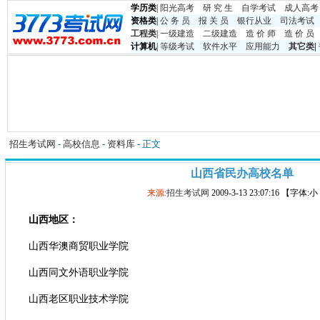
学历类
|
阳光高考
研 究 生
自学考试
成人高考
资格类
|
公 务 员
报 关 员
银行从业
司法考试
工程类
|
一级建造
二级建造
造 价 师
造 价 员
计算机
|
等级考试
软件水平
应用能力
其它类
|
招生考试网
-
高校信息
-
资料库
- 正文
山西省民办高校名单
来源:
招生考试网
2009-3-13 23:07:16 【字体:
山西地区：
山西华澳商贸职业学院
山西同文外语职业学院
山西老区职业技术学院