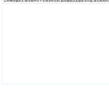
②本网转载的文/图等稿件出于非商业性目的,如转载稿涉及版权等问题,请在两周内