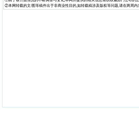
①由于各方面情况的不断调整与变化,本网所提供的相关信息请以权威部门公布的正
②本网转载的文/图等稿件出于非商业性目的,如转载稿涉及版权等问题,请在两周内