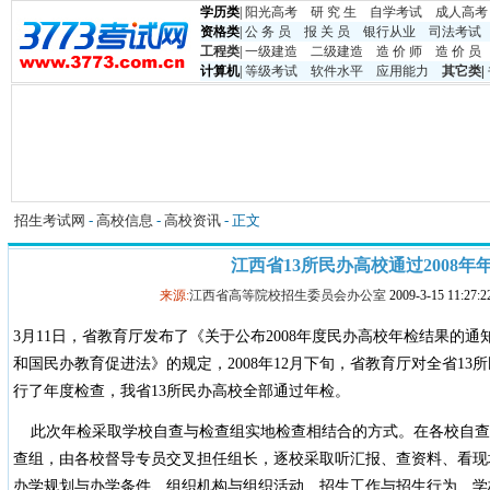
学历类
|
阳光高考
研 究 生
自学考试
成人高考
资格类
|
公 务 员
报 关 员
银行从业
司法考试
工程类
|
一级建造
二级建造
造 价 师
造 价 员
计算机
|
等级考试
软件水平
应用能力
其它类
|
招生考试网
-
高校信息
-
高校资讯
- 正文
江西省13所民办高校通过2008年
来源:
江西省高等院校招生委员会办公室
2009-3-15 11:2
3月11日，省教育厅发布了《关于公布2008年度民办高校年检结果的
和国民办教育促进法》的规定，2008年12月下旬，省教育厅对全省13所
行了年度检查，我省13所民办高校全部通过年检。
此次年检采取学校自查与检查组实地检查相结合的方式。在各校自查
查组，由各校督导专员交叉担任组长，逐校采取听汇报、查资料、看现
办学规划与办学条件、组织机构与组织活动、招生工作与招生行为、学