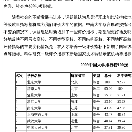
声誉、社会声誉等8项指标。
随着社会的不断发展与进步，课题组认为凡是涌现出能比较持续地
等级质量指标都将成为我们评价大学的依据。中南大学蔡言厚教授指出，
不变的情况下，课题组适时新增加了一些评价指标，期望能更好地反映
好地反映不同层次高校、不同类型高校、不同结构高校、不同地区高校的
评价指标的主要变化情况是，在人才培养一级评价指标下新增了国家级
点等指标。科学研究一级评价指标下新增国家技术转移示范机构等指标
2009
中国大学排行榜
100
强
名次
学校名称
所在省市
类型
总分
科学研究
1
北京大学
北京
综合
100
92.77
2
清华大学
北京
理工
95.06
100
3
复旦大学
上海
综合
55.83
51.71
4
浙江大学
浙江
综合
53.16
53.73
5
南京大学
江苏
综合
43.99
42.36
6
上海交通大学
上海
综合
43.47
48.34
7
武汉大学
湖北
综合
40.14
39.24
8
中国人民大学
北京
综合
37.31
30.30