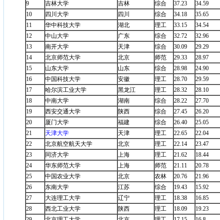
9
吉林大学
吉林
综合
37.23
34.59
10
四川大学
四川
综合
34.18
35.65
11
华中科技大学
湖北
理工
33.15
34.54
12
中山大学
广东
综合
32.72
32.96
13
南开大学
天津
综合
30.09
29.29
14
北京师范大学
北京
师范
29.33
28.97
15
山东大学
山东
综合
28.98
24.90
16
中国科技大学
安徽
理工
28.70
29.59
17
哈尔滨工业大学
黑龙江
理工
28.32
28.10
18
中南大学
湖南
综合
28.22
27.70
19
西安交通大学
陕西
综合
27.45
26.20
20
厦门大学
福建
综合
26.40
25.05
21
天津大学
天津
理工
22.65
22.04
22
北京航空航天大学
北京
理工
22.14
23.47
23
同济大学
上海
理工
21.62
18.44
24
华东师范大学
上海
师范
21.11
20.78
25
中国农业大学
北京
农林
20.76
21.96
26
东南大学
江苏
综合
19.43
15.92
27
大连理工大学
辽宁
理工
18.38
16.85
28
西北工业大学
陕西
理工
18.09
19.23
29
北京理工大学
北京
理工
17.15
16.8