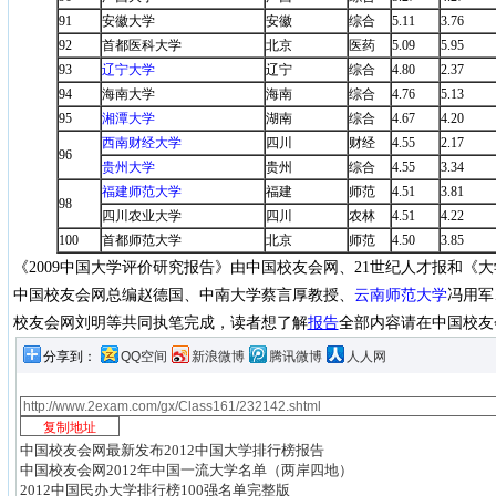
91
安徽大学
安徽
综合
5.11
3.76
92
首都医科大学
北京
医药
5.09
5.95
93
辽宁大学
辽宁
综合
4.80
2.37
94
海南大学
海南
综合
4.76
5.13
95
湘潭大学
湖南
综合
4.67
4.20
西南财经大学
四川
财经
4.55
2.17
96
贵州大学
贵州
综合
4.55
3.34
福建师范大学
福建
师范
4.51
3.81
98
四川农业大学
四川
农林
4.51
4.22
100
首都师范大学
北京
师范
4.50
3.85
《2009中国大学评价研究报告》由中国校友会网、21世纪人才报和《
中国校友会网总编赵德国、中南大学蔡言厚教授、
云南师范大学
冯用军
校友会网刘明等共同执笔完成，读者想了解
报告
全部内容请在中国校友
分享到：
QQ空间
新浪微博
腾讯微博
人人网
中国校友会网最新发布2012中国大学排行榜报告
中国校友会网2012年中国一流大学名单（两岸四地）
2012中国民办大学排行榜100强名单完整版