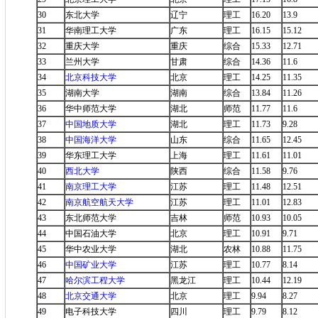
30
东北大学
辽宁
理工
16.20
13.9
31
华南理工大学
广东
理工
16.15
15.12
32
重庆大学
重庆
综合
15.33
12.71
33
兰州大学
甘肃
综合
14.36
11.6
34
北京科技大学
北京
理工
14.25
11.35
35
湖南大学
湖南
综合
13.84
11.26
36
华中师范大学
湖北
师范
11.77
11.6
37
中国地质大学
湖北
理工
11.73
9.28
38
中国海洋大学
山东
综合
11.65
12.45
39
华东理工大学
上海
理工
11.61
11.01
40
西北大学
陕西
综合
11.58
9.76
41
南京理工大学
江苏
理工
11.48
12.51
42
南京航空航天大学
江苏
理工
11.01
12.83
43
东北师范大学
吉林
师范
10.93
10.05
44
中国石油大学
北京
理工
10.91
9.71
45
华中农业大学
湖北
农林
10.88
11.75
46
中国矿业大学
江苏
理工
10.77
8.14
47
哈尔滨工程大学
黑龙江
理工
10.44
12.19
48
北京交通大学
北京
理工
9.94
8.27
49
电子科技大学
四川
理工
9.79
8.12