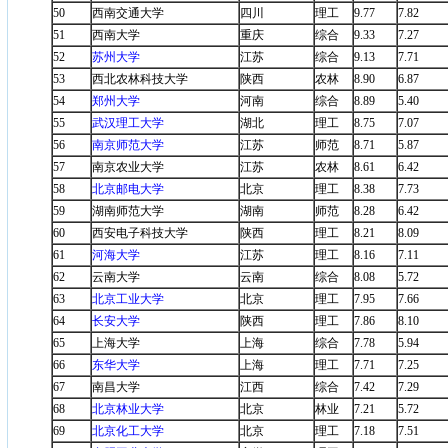
50
西南交通大学
四川
理工
9.77
7.82
51
西南大学
重庆
综合
9.33
7.27
52
苏州大学
江苏
综合
9.13
7.71
53
西北农林科技大学
陕西
农林
8.90
6.87
54
郑州大学
河南
综合
8.89
5.40
55
武汉理工大学
湖北
理工
8.75
7.07
56
南京师范大学
江苏
师范
8.71
5.87
57
南京农业大学
江苏
农林
8.61
6.42
58
北京邮电大学
北京
理工
8.38
7.73
59
湖南师范大学
湖南
师范
8.28
6.42
60
西安电子科技大学
陕西
理工
8.21
8.09
61
河海大学
江苏
理工
8.16
7.11
62
云南大学
云南
综合
8.08
5.72
63
北京工业大学
北京
理工
7.95
7.66
64
长安大学
陕西
理工
7.86
8.10
65
上海大学
上海
综合
7.78
5.94
66
东华大学
上海
理工
7.71
7.25
67
南昌大学
江西
综合
7.42
7.29
68
北京林业大学
北京
林业
7.21
5.72
69
北京化工大学
北京
理工
7.18
7.51