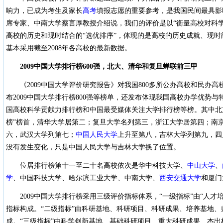
响力，已成为考生及家长
高考
填报志愿的重要参考，是我国民间最具影
席专家、中南大学蔡言厚教授介绍说，我们的评价是以“衡量高校对科
高校的历史和现时结合的“选优排序”，体现的是高校的历史成就、现
基本采用截至2008年各高校的最新数据。
2009中国大学排行榜600强，北大、清华和复旦蝉联前三甲
《2009中国大学评价研究报告》对我国800多所公办高校和民办高
布2009中国大学排行榜800强等榜单，还发布体现我国高校办学优势
国高校科学贡献力排行榜和中国最受媒体关注大学排行榜等榜。其中北京
榜”榜首，清华大学居第二；复旦大学名列第三，浙江大学居第四；南
六，武汉大学列第七；
中国人民大学
上升至第八，吉林大学列第九，四
没有发生变化，只是中国人民大学与吉林大学换了位置。
位居排行榜第十一至二十名高校依次是华中科技大学、
中山大学
、
学
、中国科技大学、哈尔滨工业大学、中南大学、
西安交通大学
和厦门
2009中国大学排行榜采用三级评价指标体系，“一级指标”由“人才培
指标构成。“二级指标”由科研基地、科研项目、科研成果、培养基地
成。“三级指标”由科学创新基地、基础科研项目、重大科研成果、杰