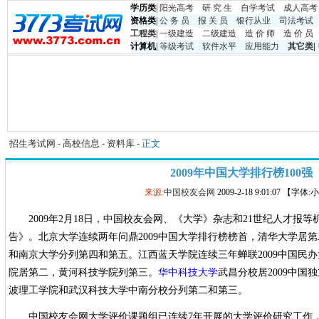
学历类
|
阳光高考
研 究 生
自学考试
成人高考
资格类
|
公 务 员
报 关 员
银行从业
司法考试
工程类
|
一级建造
二级建造
造 价 师
造 价 员
计算机
|
等级考试
软件水平
应用能力
其它类
|
招生考试网
-
高校信息
-
资料库
- 正文
2009年中国大学排行榜100强
来源:
中国校友会网
2009-2-18 9:01:07 【字体
2009年2月18日，中国校友会网、《大学》杂志和21世纪人才报等
告》。北京大学连续两年问鼎2009中国大学排行榜榜首，清华大学居第
和南京大学分列第四和第五。江西蓝天学院连续三年蝉联2009中国民
院居第二，黄河科技学院列第三。
华中科技大学
武昌分校居2009中
波理工学院和武汉科技大学中南分校分列第二和第三。
中国校友会网大学评价课题组已连续7年开展的大学评价研究工作