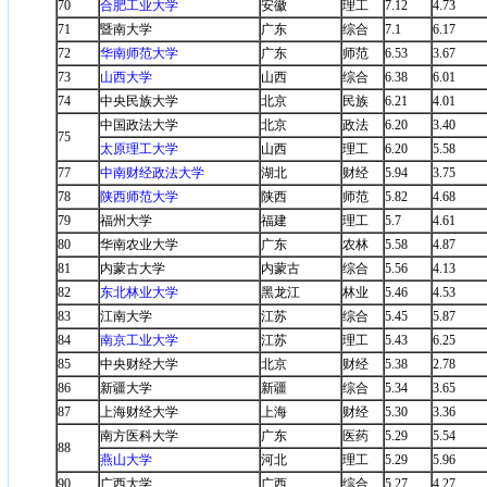
70
合肥工业大学
安徽
理工
7.12
4.73
71
暨南大学
广东
综合
7.1
6.17
72
华南师范大学
广东
师范
6.53
3.67
73
山西大学
山西
综合
6.38
6.01
74
中央民族大学
北京
民族
6.21
4.01
中国政法大学
北京
政法
6.20
3.40
75
太原理工大学
山西
理工
6.20
5.58
77
中南财经政法大学
湖北
财经
5.94
3.75
78
陕西师范大学
陕西
师范
5.82
4.68
79
福州大学
福建
理工
5.7
4.61
80
华南农业大学
广东
农林
5.58
4.87
81
内蒙古大学
内蒙古
综合
5.56
4.13
82
东北林业大学
黑龙江
林业
5.46
4.53
83
江南大学
江苏
综合
5.45
5.87
84
南京工业大学
江苏
理工
5.43
6.25
85
中央财经大学
北京
财经
5.38
2.78
86
新疆大学
新疆
综合
5.34
3.65
87
上海财经大学
上海
财经
5.30
3.36
南方医科大学
广东
医药
5.29
5.54
88
燕山大学
河北
理工
5.29
5.96
90
广西大学
广西
综合
5.27
4.27