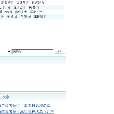
商务英语
公共英语
日语能力
会计职称
注册会计
税 务 师
执业药师
执业护士
国际护士
英语
报 检 员
单 证 员
出国留学
门文章
10年高考招生上海本科高校名单
10年高考招生本科高校名单（江苏