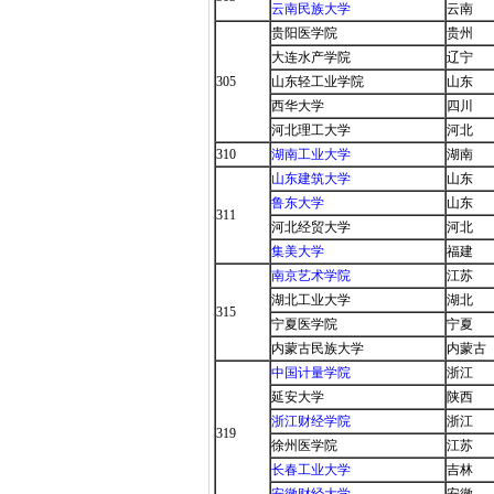
云南民族大学
云南
贵阳医学院
贵州
大连水产学院
辽宁
305
山东轻工业学院
山东
西华大学
四川
河北理工大学
河北
310
湖南工业大学
湖南
山东建筑大学
山东
鲁东大学
山东
311
河北经贸大学
河北
集美大学
福建
南京艺术学院
江苏
湖北工业大学
湖北
315
宁夏医学院
宁夏
内蒙古民族大学
内蒙古
中国计量学院
浙江
延安大学
陕西
浙江财经学院
浙江
319
徐州医学院
江苏
长春工业大学
吉林