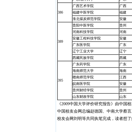
广西艺术学院
广西
386
福建中医学院
福建
淮北煤炭师范学院
安徽
贵阳中医学院
贵州
河南科技学院
河南
安徽工程科技学院
安徽
389
广东医学院
广东
辽宁工业大学
辽宁
西藏民族学院
西藏
广东药学院
广东
海南师范大学
海南
赣南师范学院
江西
395
皖南医学院
安徽
贵州财经学院
贵州
山东财政学院
山东
《2009中国大学评价研究报告》由中国
中国校友会网总编赵德国、中南大学蔡言
校友会网刘明等共同执笔完成，读者想了