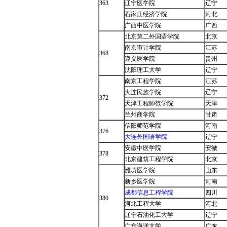
363
辽宁医学院
辽宁
石家庄经济学院
河北
广西中医学院
广西
北京第二外国语学院
北京
南京审计学院
江苏
368
遵义医学院
贵州
沈阳理工大学
辽宁
南京工程学院
江苏
大连民族学院
辽宁
372
天津工程师范学院
天津
兰州商学院
甘肃
信阳师范学院
河南
376
大连外国语学院
辽宁
安徽中医学院
安徽
378
北京建筑工程学院
北京
潍坊医学院
山东
新乡医学院
河南
成都信息工程学院
四川
380
河北工程大学
河北
辽宁石油化工大学
辽宁
广东海洋大学
广东