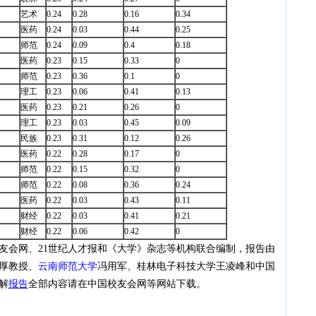
艺术
0.24
0.28
0.16
0.34
医药
0.24
0.03
0.44
0.25
师范
0.24
0.09
0.4
0.18
医药
0.23
0.15
0.33
0
师范
0.23
0.36
0.1
0
理工
0.23
0.06
0.41
0.13
医药
0.23
0.21
0.26
0
理工
0.23
0.03
0.45
0.09
民族
0.23
0.31
0.12
0.26
医药
0.22
0.28
0.17
0
师范
0.22
0.15
0.32
0
师范
0.22
0.08
0.36
0.24
医药
0.22
0.03
0.43
0.11
财经
0.22
0.03
0.41
0.21
财经
0.22
0.06
0.42
0
校友会网、21世纪人才报和《大学》杂志等机构联合编制，报告由
厚教授、
云南师范大学
冯用军、桂林电子科技大学王凌峰和中国
解
报告
全部内容请在中国校友会网等网站下载。