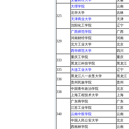
安徽财经大学
安徽
大理学院
云南
北华大学
吉林
325
天津商业大学
天津
沈阳化工学院
辽宁
广西师范学院
广西
河南财经学院
河南
329
北方工业大学
北京
西华师范大学
四川
重庆工学院
重庆
333
黑龙江科技学院
黑龙江
335
大连工业大学
辽宁
黑龙江八一农垦大学
黑龙江
336
贵州民族学院
贵州
中国青年政治学院
北京
338
上海工程技术大学
上海
广东商学院
广东
江苏工业学院
江苏
340
云南中医学院
云南
中国人民公安大学
北京
西南林学院
云南