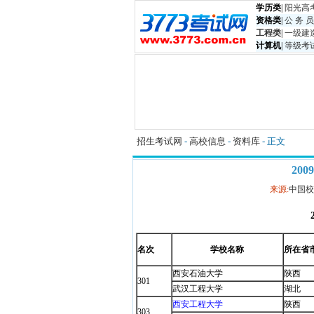
学历类
|
阳光高
资格类
|
公 务 员
工程类
|
一级建
计算机
|
等级考
招生考试网
-
高校信息
-
资料库
- 正文
200
来源:
中国校
名次
学校名称
所在省
西安石油大学
陕西
301
武汉工程大学
湖北
西安工程大学
陕西
303