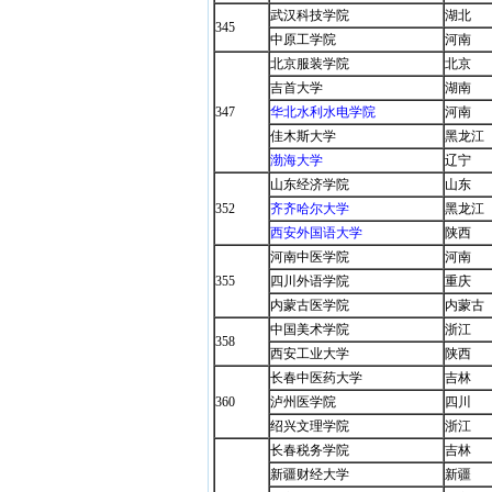
武汉科技学院
湖北
345
中原工学院
河南
北京服装学院
北京
吉首大学
湖南
347
华北水利水电学院
河南
佳木斯大学
黑龙江
渤海大学
辽宁
山东经济学院
山东
352
齐齐哈尔大学
黑龙江
西安外国语大学
陕西
河南中医学院
河南
355
四川外语学院
重庆
内蒙古医学院
内蒙古
中国美术学院
浙江
358
西安工业大学
陕西
长春中医药大学
吉林
360
泸州医学院
四川
绍兴文理学院
浙江
长春税务学院
吉林
新疆财经大学
新疆