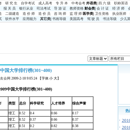
考
研 究 生
自学考试
成人高考
专 升 本
中考
会考
外语类|
四 六 级
职称英语
报 关 员
银行从业
司法考试
导 游 证
教师资格
财会类|
会 计 证
经 济 师
造
二级建造
造 价 师
造 价 员
咨 询 师
监 理 师
医学类|
卫生资格
执业医师
试
软件水平
应用能力
其它类
|
书画等级
美国高考
驾 驶 员
书法等级
少儿
9中国大学排行榜(301~400)
友会网
2009-2-18 9:05:24 【字体:小 大】
2009
中国大学排行榜
(301~400)
市
类型
总分
科学研究
人才培养
综合声誉
热
理工
0.52
0.4
0.66
0.17
理工
0.52
0.37
0.66
0.37
·
20
理工
0.51
0.2
0.82
0.38
·
20