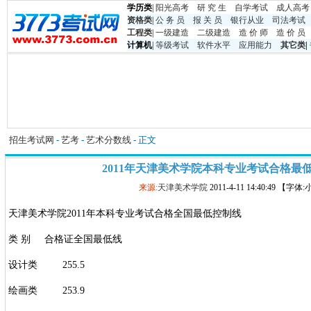
学历类
|
阳光高考
研 究 生
自学考试
成人高考
资格类
|
公 务 员
报 关 员
银行从业
司法考试
工程类
|
一级建造
二级建造
造 价 师
造 价 员
计算机
|
等级考试
软件水平
应用能力
其它类
|
招生考试网
-
艺考
-
艺术分数线
- 正文
2011年天津美术学院本科专业考试合格最
来源:
天津美术学院
2011-4-11 14:40:49 【字体
天津美术学院2011年本科专业考试合格全国最低控制线
类 别 合格证全国最低线
设计类 255.5
绘画类 253.9