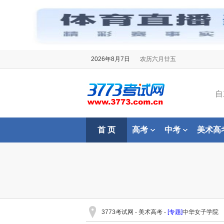
2026年8月7日
农历六月廿五
自
首 页
高考
中考
美术高
3773考试网
-
美术高考
-
[专题]
中华女子学院