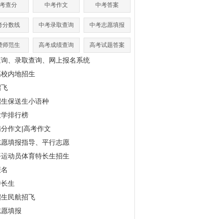
考查分
中考作文
中考答案
考分数线
中考录取查询
中考志愿填报
费师范生
高考成绩查询
高考试题答案
查询、录取查询、网上报名系统
高校内地招生
招飞
招生保送生小语种
大学排行榜
分作文|高考作文
志愿填报指导、平行志愿
平运动员体育特长生招生
报名
特长生
招生民航招飞
志愿填报