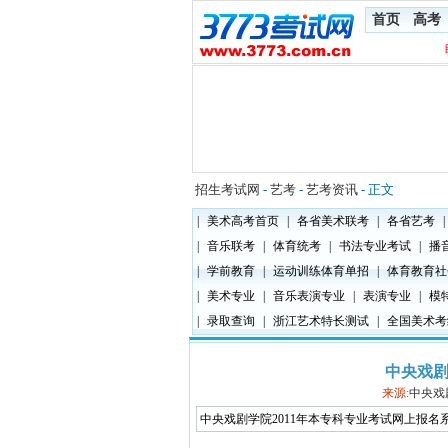
首页
高考
招生考试网
-
艺考
-
艺考资讯
- 正文
|
美术高考首页
|
各省美术联考
|
各省艺考
|
|
音乐联考
|
体育统考
|
书法专业考试
|
播
|
学前教育
|
运动训练体育单招
|
体育教育社
|
美术专业
|
音乐表演专业
|
表演专业
|
模
|
录取查询
|
浙江艺术特长测试
|
全国美术考
中央戏剧
来源:
中央戏
中央戏剧学院2011年本专科专业考试网上报名