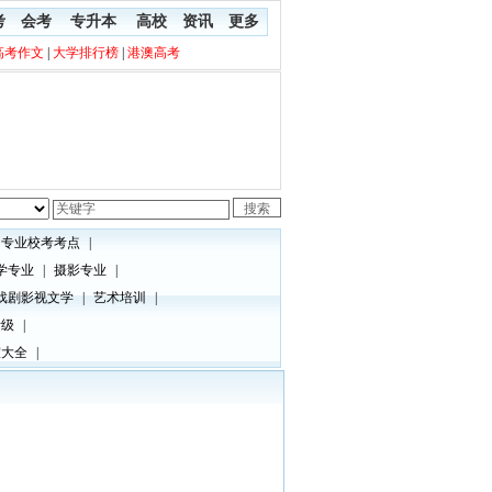
考
会考
专升本
高校
资讯
更多
高考作文
|
大学排行榜
|
港澳高考
专业校考考点
|
学专业
|
摄影专业
|
戏剧影视文学
|
艺术培训
|
考级
|
室大全
|