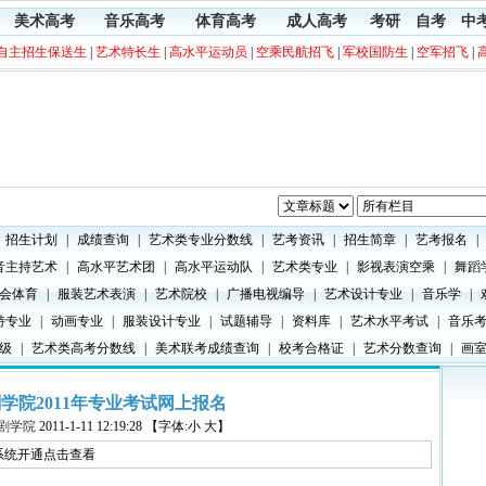
美术高考
音乐高考
体育高考
成人高考
考研
自考
中
自主招生保送生
|
艺术特长生
|
高水平运动员
|
空乘民航招飞
|
军校国防生
|
空军招飞
|
招生计划
|
成绩查询
|
艺术类专业分数线
|
艺考资讯
|
招生简章
|
艺考报名
|
音主持艺术
|
高水平艺术团
|
高水平运动队
|
艺术类专业
|
影视表演空乘
|
舞蹈
会体育
|
服装艺术表演
|
艺术院校
|
广播电视编导
|
艺术设计专业
|
音乐学
|
特专业
|
动画专业
|
服装设计专业
|
试题辅导
|
资料库
|
艺术水平考试
|
音乐
级
|
艺术类高考分数线
|
美术联考成绩查询
|
校考合格证
|
艺术分数查询
|
画
学院2011年专业考试网上报名
剧学院
2011-1-11 12:19:28 【字体:小 大】
系统开通点击查看