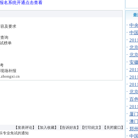
上报名系统开通点击查看
最
·
中央
内容及要求
·
中国
绩查询
·
20
试榜单
·
北京
幕
·
北京
·
安徽
考
·
20
学现场补报
ongxi.cn
·
20
·
20
·
北
·
百色
·
20
·
厦
·
澳门
【
发表评论
】【
加入收藏
】【
告诉好友
】【
打印此文
】【
关闭窗口
】
·
郑州
器乐专业免试的通知
·
中国