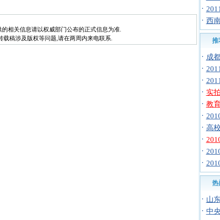
·
20
·
西南
供的相关信息请以权威部门公布的正式信息为准.
转载稿涉及版权等问题,请在两周内来电联系.
推
·
成都
·
20
·
20
·
实
·
教育
·
20
·
高校
·
20
·
20
·
20
热
·
山东
·
中央