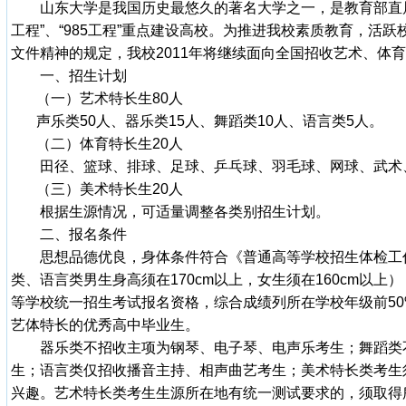
山东大学是我国历史最悠久的著名大学之一，是教育部直属重
工程”、“985工程”重点建设高校。为推进我校素质教育，活
文件精神的规定，我校2011年将继续面向全国招收艺术、体
一、招生计划
（一）艺术特长生80人
声乐类50人、器乐类15人、舞蹈类10人、语言类5人。
（二）体育特长生20人
田径、篮球、排球、足球、乒乓球、羽毛球、网球、武术
（三）美术特长生20人
根据生源情况，可适量调整各类别招生计划。
二、报名条件
思想品德优良，身体条件符合《普通高等学校招生体检工
类、语言类男生身高须在170cm以上，女生须在160cm以上）
等学校统一招生考试报名资格，综合成绩列所在学校年级前5
艺体特长的优秀高中毕业生。
器乐类不招收主项为钢琴、电子琴、电声乐考生；舞蹈类
生；语言类仅招收播音主持、相声曲艺考生；美术特长类考生
兴趣。艺术特长类考生生源所在地有统一测试要求的，须取得