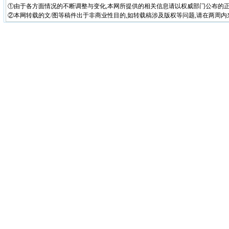
①由于各方面情况的不断调整与变化,本网所提供的相关信息请以权威部门公布的正
②本网转载的文/图等稿件出于非商业性目的,如转载稿涉及版权等问题,请在两周内