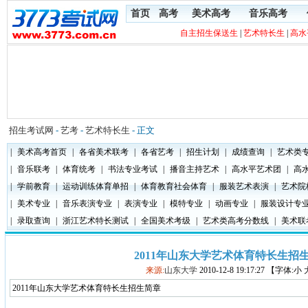
首页
高考
美术高考
音乐高考
自主招生保送生
|
艺术特长生
|
高水
招生考试网
-
艺考
-
艺术特长生
- 正文
|
美术高考首页
|
各省美术联考
|
各省艺考
|
招生计划
|
成绩查询
|
艺术类
|
音乐联考
|
体育统考
|
书法专业考试
|
播音主持艺术
|
高水平艺术团
|
高
|
学前教育
|
运动训练体育单招
|
体育教育社会体育
|
服装艺术表演
|
艺术院
|
美术专业
|
音乐表演专业
|
表演专业
|
模特专业
|
动画专业
|
服装设计专
|
录取查询
|
浙江艺术特长测试
|
全国美术考级
|
艺术类高考分数线
|
美术联
2011年山东大学艺术体育特长生招
来源:
山东大学
2010-12-8 19:17:27 【字体:小
2011年山东大学艺术体育特长生招生简章