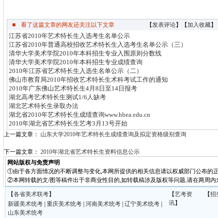
■
看了这篇文章的网友还关注以下文章
【
发表评论
】【
加入收藏
】
江苏省2010年艺术特长生入选考生名单公示
江苏省2010年普通高校招收艺术特长生入选考生名单公示（三）
清华大学美术学院2010年本科招生专业入围原则分数线
清华大学美术学院2010年本科招生专业成绩查询
2010年江苏省艺术特长生入选生名单公示（二）
佛山市教育局2010年招收艺术特长生术科考试工作的通知
2010年广东佛山艺术特长生4月8日至14日报考
湖北高考艺术特长生测试1/6人缺考
湖北艺术特长生录取办法
湖北省2010年艺术特长生成绩查询www.hbea.edu.cn
2010年湖北省艺术特长生艺考3月13号开始
上一篇文章：
山东大学2010年艺术特长生成绩查询及拟定资格级别查询
下一篇文章：
2010年湖北省艺术特长生资料信息公示
网站版权与免责声明
①由于各方面情况的不断调整与变化,本网所提供的相关信息请以权威部门公布的正
②本网转载的文/图等稿件出于非商业性目的,如转载稿涉及版权等问题,请在两周内
【
各省美术联考
】
【
艺考资
【
招
讯
】
新疆美术统考
|
重庆美术统考
|
河南美术统考
|
辽宁美术统考
|
山东美术统考