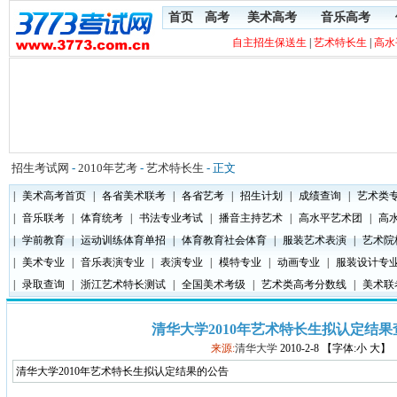
首页
高考
美术高考
音乐高考
自主招生保送生
|
艺术特长生
|
高水
招生考试网
-
2010年艺考
-
艺术特长生
- 正文
|
美术高考首页
|
各省美术联考
|
各省艺考
|
招生计划
|
成绩查询
|
艺术类
|
音乐联考
|
体育统考
|
书法专业考试
|
播音主持艺术
|
高水平艺术团
|
高
|
学前教育
|
运动训练体育单招
|
体育教育社会体育
|
服装艺术表演
|
艺术院
|
美术专业
|
音乐表演专业
|
表演专业
|
模特专业
|
动画专业
|
服装设计专
|
录取查询
|
浙江艺术特长测试
|
全国美术考级
|
艺术类高考分数线
|
美术联
清华大学2010年艺术特长生拟认定结
来源:
清华大学
2010-2-8 【字体:小 大】
清华大学2010年艺术特长生拟认定结果的公告