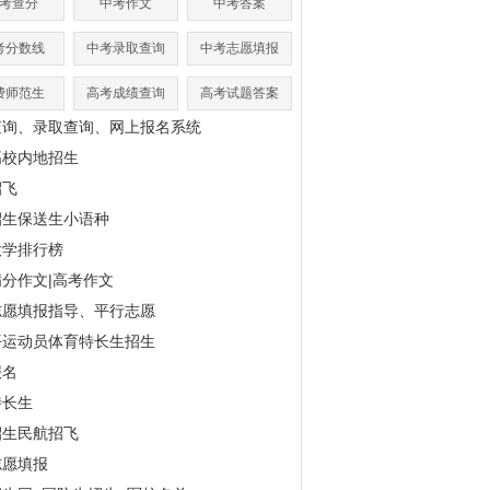
考查分
中考作文
中考答案
考分数线
中考录取查询
中考志愿填报
费师范生
高考成绩查询
高考试题答案
查询、录取查询、网上报名系统
高校内地招生
招飞
招生保送生小语种
大学排行榜
分作文|高考作文
志愿填报指导、平行志愿
平运动员体育特长生招生
报名
特长生
招生民航招飞
志愿填报