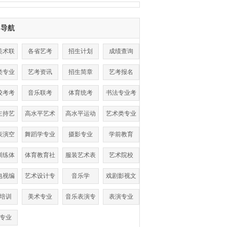
目导航
美术联
各省艺考
招生计划
成绩查询
考
类专业
艺考资讯
招生简章
艺考报名
数线
校考考
音乐联考
体育统考
书法专业考
点
试
主持艺
高水平艺术
高水平运动
艺术类专业
术
团
队
表演空
舞蹈学专业
摄影专业
学前教育
乘
训练体
体育教育社
服装艺术表
艺术院校
单招
会体育
演
电视编
艺术设计专
音乐学
戏剧影视文
导
业
学
培训
美术专业
音乐表演专
表演专业
业
专业