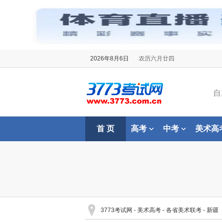
2026年8月6日
农历六月廿四
自
首 页
高考
中考
美术高
3773考试网
-
美术高考
-
各省美术联考
-
新疆