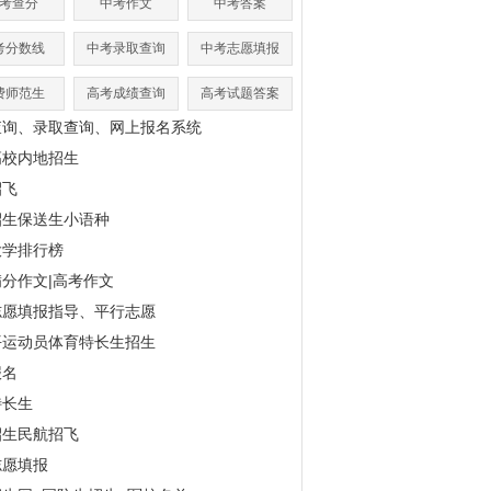
考查分
中考作文
中考答案
考分数线
中考录取查询
中考志愿填报
费师范生
高考成绩查询
高考试题答案
查询、录取查询、网上报名系统
高校内地招生
招飞
招生保送生小语种
大学排行榜
分作文|高考作文
志愿填报指导、平行志愿
平运动员体育特长生招生
报名
特长生
招生民航招飞
志愿填报