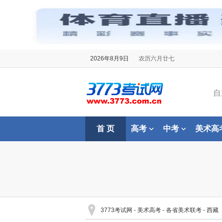
2026年8月9日
农历六月廿七
自
首 页
高考
中考
美术高
3773考试网
-
美术高考
-
各省美术联考
-
西藏