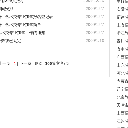
有399人报考
2009/12/23
军校招
时间安排
2009/12/7
安徽
校招生艺术类专业加试报名登记表
2009/12/7
福建
招生艺术类专业加试简章
2009/12/7
上海
生艺术类专业加试工作的通知
2009/12/7
浙江
分数线已划定
2009/1/16
贵州
海南
广西
上一页 |
1
| 下一页 | 尾页
100
篇文章/页
山东
河北
内蒙
辽宁
北京
天津
山西
江苏