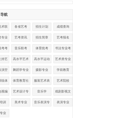
目导航
美术联
各省艺考
招生计划
成绩查询
考
类专业
艺考资讯
招生简章
艺考报名
数线
校考考
音乐联考
体育统考
书法专业考
点
试
主持艺
高水平艺术
高水平运动
艺术类专业
术
团
队
表演空
舞蹈学专业
摄影专业
学前教育
乘
训练体
体育教育社
服装艺术表
艺术院校
单招
会体育
演
电视编
艺术设计专
音乐学
戏剧影视文
导
业
学
培训
美术专业
音乐表演专
表演专业
业
专业