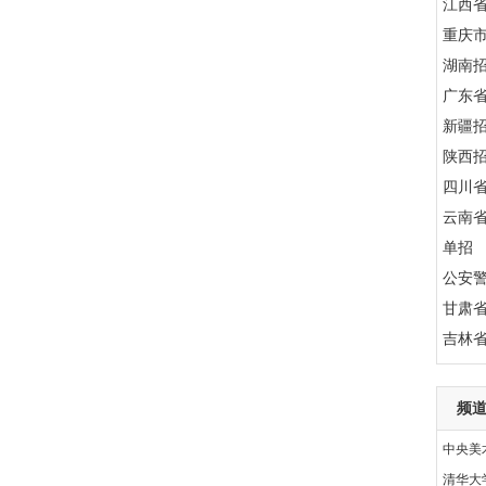
江西
重庆
湖南
广东
新疆
陕西
四川
云南
单招
公安
甘肃
吉林
频
中央美
清华大