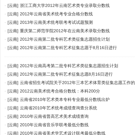
·
[云南]
浙江工商大学2012年云南艺术类专业录取分数线
·
[云南]
2012年云南省美术统考专业合格分数线
·
[云南]
2013年云南美术统考联考考试试题预测
·
[云南]
重庆第二师范学院2012年在云南美术录取分数线
·
[云南]
2012年云南第二批专科艺术类征集志愿招生计划
·
[云南]
2012年云南第二批专科艺术征集志愿于8月16日进行
·
[云南]
2012年云南高考第二批专科艺术类征集志愿招生计划
·
[云南]
2012年云南第二批专科艺术征集志愿8月16日进行
·
[云南]
云南省招生考试院关于2012年三本艺术体育类征集志愿工作
·
[云南]
2012云南美术统考合格分数线：本科200分
·
[云南]
云南省2010年艺术类本专科专业最低分数线出炉
·
[云南]
云南省2010年艺术统考成绩查询查分系统
·
[云南]
2010年云南省普高艺术美术成绩查询
·
[云南]
2010年云南省音乐学联考最低分数线
·
[云南]
2010年云南省美术学艺术设计联考最低分数线