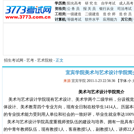
学历类
|
阳光高考
研 究 生
自学考试
成人高考
资格类
|
公 务 员
报 关 员
银行从业
司法考试
工程类
|
一级建造
二级建造
造 价 师
造 价 员
计算机
|
等级考试
软件水平
应用能力
其它类
|
招生考试网
-
艺考
-
艺术院校
- 正文
宜宾学院美术与艺术设计学院简
来源:
宜宾学院
2011-1-23 22:56:36 【字体:小
美术与艺术设计学院简介
美术与艺术设计学院现有艺术设计、美术学两个二级学科，分设视觉
体设计、美术教育四个专业方向，现有全日制在校学生1414人。历届
的专业技术能力受到用人单位和社会的一致好评，毕业生就业率达100
美术与艺术设计学院高度重视师资队伍的建设与培养。拥有一批具有
的中青年教师队伍，现有教授1人，客座教授5人，副教授3人，讲师22