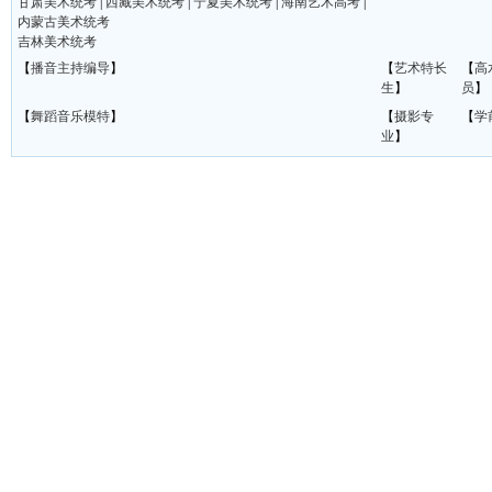
甘肃美术统考
|
西藏美术统考
|
宁夏美术统考
|
海南艺术高考
|
内蒙古美术统考
吉林美术统考
【
播音主持编导
】
【
艺术特长
【
高
生
】
员
】
【
舞蹈音乐模特
】
【
摄影专
【
学
业
】