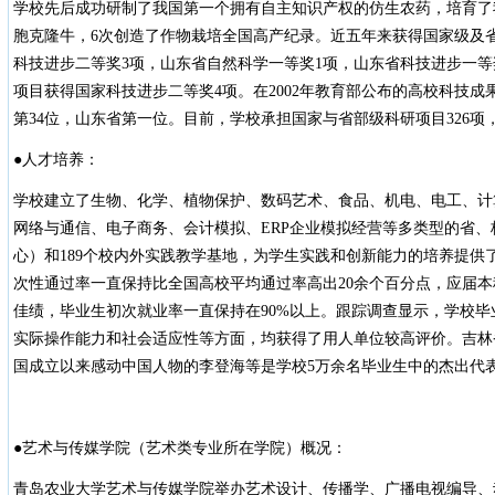
学校先后成功研制了我国第一个拥有自主知识产权的仿生农药，培育了
胞克隆牛，6次创造了作物栽培全国高产纪录。近五年来获得国家级及省
科技进步二等奖3项，山东省自然科学一等奖1项，山东省科技进步一等
项目获得国家科技进步二等奖4项。在2002年教育部公布的高校科技
第34位，山东省第一位。目前，学校承担国家与省部级科研项目326项，
●人才培养：
学校建立了生物、化学、植物保护、数码艺术、食品、机电、电工、计
网络与通信、电子商务、会计模拟、ERP企业模拟经营等多类型的省
心）和189个校内外实践教学基地，为学生实践和创新能力的培养提供
次性通过率一直保持比全国高校平均通过率高出20余个百分点，应届本科
佳绩，毕业生初次就业率一直保持在90%以上。跟踪调查显示，学校
实际操作能力和社会适应性等方面，均获得了用人单位较高评价。吉林省
国成立以来感动中国人物的李登海等是学校5万余名毕业生中的杰出代
●艺术与传媒学院（艺术类专业所在学院）概况：
青岛农业大学艺术与传媒学院举办艺术设计、传播学、广播电视编导、