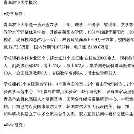
青岛农业大学概况
●办学条件：
青岛农业大学是一所涵盖农学、工学、理学、经济学、管理学、文学等
教学水平评估优秀学校。其前身莱阳农学院，1951年始建于莱阳市，200
校名。现有校园总占地3337亩，校舍建筑面积108.9万平方米，校内教
藏书172.5万册，国内外期刊10727种，电子图书108.6万册。
学校现有本科专业55个，硕士点31个,全日制在校生23000余人。现有教职
人，副高级职称423，博士274人，硕士672人，享受国务院特殊津贴
10人，全国优秀教师6人，省级教学名师6人，博士生导师22人。
学校拥有5个省级重点学科，4个重点实验室，2个“泰山学者”岗位，2
验教学示范中心，1个青岛市重点实验室，42个研究所。设有国家动漫
青岛市农机化高级人才培训基地、国际合作经济发展研究中心、中韩食
构。目前已与以美国康奈尔大学、韩国首尔大学为代表的美、德、加、英
和科研机构建立了学术交流与合作关系，双方互派访问学者和交流学生
●科学研究：