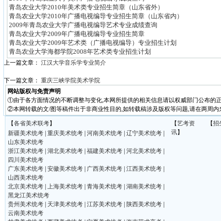
青岛农业大学2010年美术类专业招生简章（山东省外）
青岛农业大学2010年广播电视编导专业招生简章（山东省内）
2009年青岛农业大学广播电视编导艺术专业成绩查询
青岛农业大学2009年广播电视编导专业招生简章
青岛农业大学2009年艺术类（广播电视编导）专业招生计划
青岛农业大学海都学院2008年艺术类专业招生计划
上一篇文章：
江汉大学音乐学专业简介
下一篇文章：
重庆三峡学院美术学院
网站版权与免责声明
①由于各方面情况的不断调整与变化,本网所提供的相关信息请以权威部门公布的正
②本网转载的文/图等稿件出于非商业性目的,如转载稿涉及版权等问题,请在两周内
【
各省美术联考
】
【
艺考资
【
招
讯
】
新疆美术统考
|
重庆美术统考
|
河南美术统考
|
辽宁美术统考
|
山东美术统考
浙江美术统考
|
湖北美术统考
|
福建美术统考
|
河北美术统考
|
四川美术统考
广东美术统考
|
安徽美术统考
|
广西美术统考
|
江西美术统考
|
山西美术统考
北京美术统考
|
上海美术统考
|
青海美术统考
|
湖南美术统考
|
黑龙江美术统考
贵州美术统考
|
天津美术统考
|
江苏美术统考
|
陕西美术统考
|
云南美术统考