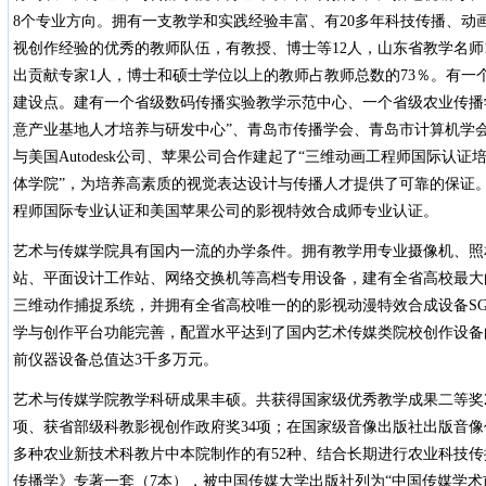
8个专业方向。拥有一支教学和实践经验丰富、有20多年科技传播、动
视创作经验的优秀的教师队伍，有教授、博士等12人，山东省教学名师
出贡献专家1人，博士和硕士学位以上的教师占教师总数的73％。有一
建设点。建有一个省级数码传播实验教学示范中心、一个省级农业传播
意产业基地人才培养与研发中心”、青岛市传播学会、青岛市计算机学
与美国Autodesk公司、苹果公司合作建起了“三维动画工程师国际认证
体学院”，为培养高素质的视觉表达设计与传播人才提供了可靠的保证。
程师国际专业认证和美国苹果公司的影视特效合成师专业认证。
艺术与传媒学院具有国内一流的办学条件。拥有教学用专业摄像机、照
站、平面设计工作站、网络交换机等高档专用设备，建有全省高校最大
三维动作捕捉系统，并拥有全省高校唯一的的影视动漫特效合成设备SG
学与创作平台功能完善，配置水平达到了国内艺术传媒类院校创作设备
前仪器设备总值达3千多万元。
艺术与传媒学院教学科研成果丰硕。共获得国家级优秀教学成果二等奖
项、获省部级科教影视创作政府奖34项；在国家级音像出版社出版音像作
多种农业新技术科教片中本院制作的有52种、结合长期进行农业科技
传播学》专著一套（7本），被中国传媒大学出版社列为“中国传媒学术