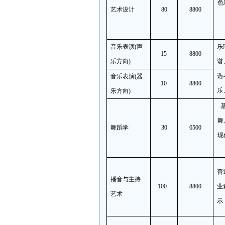
色
艺术设计
80
8800
音乐表演
(
声
乐
15
8800
乐方向
)
谱
选
音乐表演
(
器
10
8800
乐
乐方向
)
舞
舞蹈学
30
6500
现
普
播音与主持
100
8800
业
艺术
示