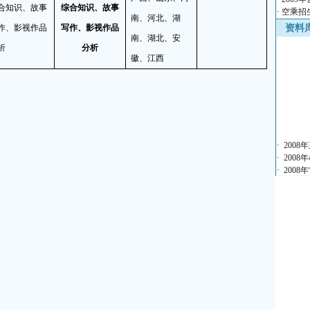
合知识、故事
综合知识、故事
·
空乘招
南、河北、湖
作、影视作品
写作、影视作品
资料
南、湖北、安
析
分析
徽、江西
·
200
·
200
·
200
·
200
·
200
·
自主招
·
200
·
200
·
香港澳
·
全国各
·
全国各
·
全国各
·
全国各
·
全国各