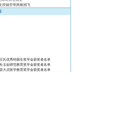
生|空姐空哥|民航招飞
库
8年王氏优秀特困生奖学金获奖者名单
8年杜玉如师范教育奖学金获奖者名单
8年雷大贞医学教育奖学金获奖者名单
8年江西省高校教学团队名单
8年江西省高校特色专业名单
生高校名单及联系方式
9年高考保送生高校名单
9年高考自主招生高校名单
门高校名单网址
省独立学院名单网址
省本科院校名单网址
省军事院校名单网址
省专科院校名单网址
地中高考招生办网站