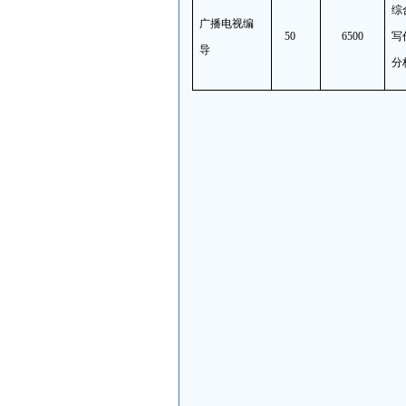
综
广播电视编
50
6500
写
导
分