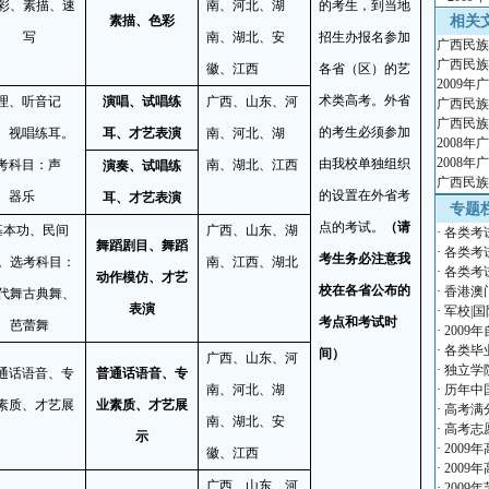
彩、素描、速
南、河北、湖
的考生，到当地
素描、色彩
相关
写
南、湖北、安
招生办报名参加
广西民族
广西民族
徽、江西
各省（区）的艺
2009
术类高考。外省
理、听音记
演唱、试唱练
广西、山东、河
广西民族
广西民族
的考生必须参加
、视唱练耳。
耳、才艺表演
南、河北、湖
2008
2008
由我校单独组织
考科目：声
南、湖北、江西
演奏、试唱练
广西民族
的设置在外省考
、器乐
耳、才艺表演
专题
点的考试。
（请
基本功、民间
广西、山东、湖
·
各类考
舞蹈剧目、舞蹈
·
各类考
考生务必注意我
。选考科目：
南、江西、湖北
·
各类考
动作模仿、才艺
校在各省公布的
·
香港澳
代舞古典舞、
表演
·
军校|国
考点和考试时
芭蕾舞
·
2009
·
各类毕
间）
广西、山东、河
·
独立学
通话语音、专
普通话语音、专
南、河北、湖
·
历年中
素质、才艺展
业素质、才艺展
·
高考满
南、湖北、安
·
高考志
示
·
2009
徽、江西
·
2009
广西、山东、河
·
2009