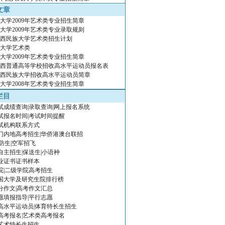
文章
大学2009年艺术类专业招生简章
大学2009年艺术类专业录取规则
年广西民族大学艺术类招生计划
大学艺术类
大学2009年艺术类专业招生简章
年广西普通高等学校招收高水平运动员报名表
年广西民族大学招收高水平运动员简章
大学2008年艺术类专业招生简章
栏目
试成绩查询|录取查询|网上报名系统
试报名时间|考试时间提醒
试机构联系方式
门内地高考招生|华侨港澳台联招
防生|空军招飞
年自主招生|保送生|小语种
业证书证书样本
院|二级学院高考招生
国大学及研究生院排行榜
分作文|高考作文汇总
愿填报指导|平行志愿
年高水平运动员|体育特长生招生
年高考报名|艺术类高考报名
年艺术特长生招生