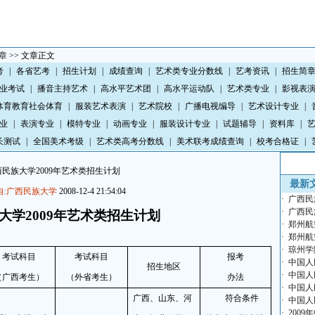
章
>> 文章正文
考
|
各省艺考
|
招生计划
|
成绩查询
|
艺术类专业分数线
|
艺考资讯
|
招生简
业考试
|
播音主持艺术
|
高水平艺术团
|
高水平运动队
|
艺术类专业
|
影视表
体育教育社会体育
|
服装艺术表演
|
艺术院校
|
广播电视编导
|
艺术设计专业
|
业
|
表演专业
|
模特专业
|
动画专业
|
服装设计专业
|
试题辅导
|
资料库
|
长测试
|
全国美术考级
|
艺术类高考分数线
|
美术联考成绩查询
|
校考合格证
|
民族大学2009年艺术类招生计划
最新
自:广西民族大学
2008-12-4 21:54:04
·
广西民
·
广西民
大学
2009
年艺术类招生计划
·
郑州航
·
郑州航
·
琼州学
考试科目
考试科目
报考
·
中国人
招生地区
·
中国人
（广西考生）
（外省考生）
办法
·
中国人
广西、山东、河
符合条件
·
中国人
·
200