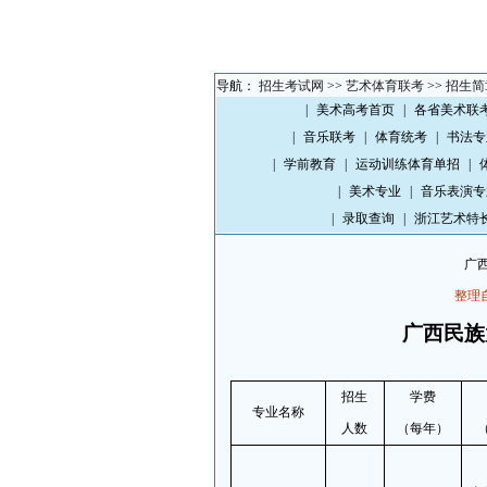
导航：
招生考试网
>>
艺术体育联考
>>
招生简
|
美术高考首页
|
各省美术联
|
音乐联考
|
体育统考
|
书法专
|
学前教育
|
运动训练体育单招
|
|
美术专业
|
音乐表演专
|
录取查询
|
浙江艺术特
广西
整理
广西民族
招生
学费
专业名称
人数
（每年）