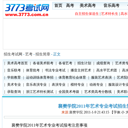
首页
高考
美术高考
音乐高考
自主招生保送生
|
艺术特长生
|
高水
招生考试网
-
艺考
-
招生简章
- 正文
|
美术高考首页
|
各省美术联考
|
各省艺考
|
招生计划
|
成绩查询
|
艺术类
|
音乐联考
|
体育统考
|
书法专业考试
|
播音主持艺术
|
高水平艺术团
|
高
|
学前教育
|
运动训练体育单招
|
体育教育社会体育
|
服装艺术表演
|
艺术院
|
美术专业
|
音乐表演专业
|
表演专业
|
模特专业
|
动画专业
|
服装设计专
|
录取查询
|
浙江艺术特长测试
|
全国美术考级
|
艺术类高考分数线
|
美术联
襄樊学院2011年艺术专业考试招生
来源:
襄樊学院
2011-1-9 21:43:15 【字体:小
襄樊学院2011年艺术专业考试报考注意事项