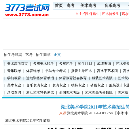
首页
高考
美术高考
音乐高考
自主招生保送生
|
艺术特长生
|
高水
招生考试网
-
艺考
-
招生简章
- 正文
|
美术高考首页
|
各省美术联考
|
各省艺考
|
招生计划
|
成绩查询
|
艺术类
|
音乐联考
|
体育统考
|
书法专业考试
|
播音主持艺术
|
高水平艺术团
|
高
|
学前教育
|
运动训练体育单招
|
体育教育社会体育
|
服装艺术表演
|
艺术院
|
美术专业
|
音乐表演专业
|
表演专业
|
模特专业
|
动画专业
|
服装设计专
|
录取查询
|
浙江艺术特长测试
|
全国美术考级
|
艺术类高考分数线
|
美术联
湖北美术学院2011年艺术类招生
来源:
湖北美术学院
2011-1-1 0:12:58 【字体:
湖北美术学院2011年招生简章