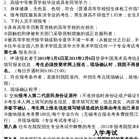
2
、高级中等教育学校毕业或具有同等学力；
3
、身体健康，无色盲、色弱，符合《普通高等学校招生体检工作指
4
、报考我院服装表演专业的考生，男生身高不得低于
1.85
米
；女生
5
、
下列人员不得报考：
①
具有高等学历教育资格的高等学校的在校生；
②
因触犯刑律被有关部门采取强制措施的或正在服刑者；
③
被高等学校开除学籍或勒令退学不满一年者（从被处分之日起，
④
往年
在全国八所美术学院及清华大学美术学院任何一个专业考试
第七条
报名办法：
1
、申请报名者于
2011
年
1
月
6
日
至
2011
年
2
月
6
日
登录中国美术高考信
填写报名信息，
考生必须按要求网上报名，现场确认时，我院不再
名。
（每日开通时间
6:00-23:00
）
2
、符合报考条件者，直接到我院省内、外招生考点现场确认，就地
报）。
3
、
现场确认程序：
①
交验
报考人第二代居民身份证原件
（不准持临时身份证或户籍证
②
考生
本人网上填写的报名信息，要求填写完整，信息真实，内容
并签字确认，考生网上报名信息填写错误造成的后果由考生自己承
③
缴纳报名考务费
180
元
/
每个专业方向（无锡考点报名考务费按照江
行），并现场领取《专业考试准考证》。
第八条
往年在我院招生专业考试中舞弊的考生，
2011
年报考我院本
入学考试