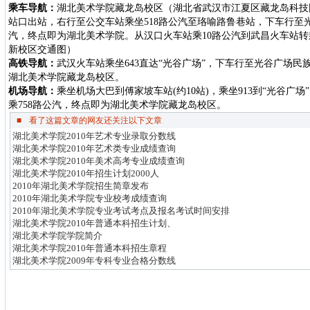
乘车导航：
湖北美术学院藏龙岛校区（湖北省武汉市江夏区藏龙岛科技
站口出站，右行至公交车站乘坐
518
路公汽至珞喻路鲁巷站，下车行至
汽，终点即为湖北美术学院。从汉口火车站乘
10
路公汽到武昌火车站转
新校区交通图）
高铁导航：
武汉火车站乘坐
643
直达“光谷广场”，下车行至光谷广场民
湖北美术学院藏龙岛校区。
机场导航：
乘坐机场大巴到傅家坡车站
(
约
10
站
)
，乘坐
913
到“光谷广场
乘
758
路公汽，终点即为湖北美术学院藏龙岛校区。
■
看了这篇文章的网友还关注以下文章
湖北美术学院2010年艺术专业录取分数线
湖北美术学院2010年艺术类专业成绩查询
湖北美术学院2010年美术高考专业成绩查询
湖北美术学院2010年招生计划2000人
2010年湖北美术学院招生简章发布
2010年湖北美术学院专业校考成绩查询
2010年湖北美术学院专业考试考点及报名考试时间安排
湖北美术学院2010年普通本科招生计划、
湖北美术学院学院简介
湖北美术学院2010年普通本科招生章程
湖北美术学院2009年专科专业合格分数线