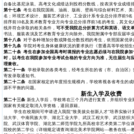
自备比基尼泳装。高考文化成绩达到投档分数线，按表演专业成绩
第十七条
考生在我院国画、油画、版画、壁画与综合材料艺术、美
名；环境艺术设计、服装艺术设计、工业设计系专业总分排序前
9
名
排序前
10
名及美术教育专业方向专业总分排序前
3
名的考生，其文化
线并符合录取的相关条件，
可不受我院总分折算方式和英语、语文
书法、服装表演及艺术教育专业方向除外。我院附属中专部应届毕
第十八条
对于各种增加分数或降低分数投档的考生，依照国家优录
第十九条
学院对考生身体健康状况的要求执行《普通高等学校招生
第二十条
考生在参加全国高考时填报的专业志愿必须与在我院参加
时，以考生在我院参加专业考试合格的专业方向为准，无往届生与
理兼收。
第二十一条
学校录取的各类考生，经考生所在的省（市、自治区）
寄发录取通知书。
第二十二条
在国家核定的年度招生规模内，学校将视各省考生的成
源不平衡的问题。
新生入学及收费
第二十三条
新生入学后，学校将在三个月内进行复查，并组织专业
国家有关规定取消入学资格，退回原籍。
学生在校期间可申请进入我院“致美拔尖创新人才”培养实验计
法大学、中南民族大学、湖北工业大学、武汉工程大学、武汉纺织
院、武汉体育学院、湖北第二师范学院九所高校非艺术类第二学位
院校的第二学位（详细规定请查询湖北美术学院网站
---
教务在线
---