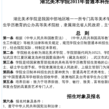
湖北美术学院
2011
年普通本科
湖北美术学院是我国中部地区唯一一所专门高等美术
生学历教育的公办高等美术院校，隶属湖北省人民政府，主
总
则
第一条
根据《中华人民共和国教育法》、《中华人民共和国高等教
生工作规定》
等相关法律和有关规定，规范学院全日制普通本科招生
行，结合我院实际，特制定本章程。
第二条
学院校名全称为湖北美术学院，学院部颁代码为
10523
。学
址武汉市江夏区藏龙岛科技园栗庙路
6
号（藏龙岛校区），武汉市武
第三条
学院是经国家教育部批准的具有高等学历教育招生资格的公
士、硕士学位授予权。学院隶属湖北省人民政府。上级主管部门为
第四条
学院全日制本科招生的主要种类为：普通高考艺术类考生。
按
“
中国普通高等学校联合招收华侨、港澳地区及台湾省学生办公室
第五条
培养目标：致力于培养崇德、笃学、敏行、致美，富有创新
和复合型的高素质艺术专门人才。
招生对象及报名
第六条
报名对象及条件：
1
、遵守中华人民共和国宪法和法律；