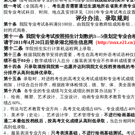
第九条
报考我院各专业的所有考生均须参加由
我院组织的美术专业
统一考试
（全国高考）
。
考生是否需要通过生源地所在省美术类专
院专业考试科目、时间、地点及安排详见《
2011
年专业考试考点设
评分办法、录取规则
第十条
我院
专业考试
各科满分
100
分。由我院专业教师组成阅卷组，
封闭式阅卷。
第十一条
我院专业考试按照招生计划数的3—5倍划定专业合
请于2011年4
月20日后登录湖北招生信息网
（
http://zsxx.e21.cn
第十二条
学院招生实行计算机远程网上录取。
第十三条
根据我院教学安排的需要，考生在高考时外语考试语种仅
绩不低于80分；
数学成绩计入总分（服装表演专业不作单科成绩要
第十四条
只录取填报我院第一志愿并达到我院文化投档资格线的考
分排序从高到低择优录取。
第十五条
录取时，对进档考生的高考文化考试成绩和专业考试成绩
相加，计综合总分排序，根据政审体检情况，德、智、体、美全面
第十六条
各专业的专业成绩与文化成绩比例折算办法如下：
1
．
绘画、雕塑、艺术设计、工业设计、动画专业和美术教育专业方
绩占
60%
。
2
．书法与艺术教育专业方向：高考文化成绩占
60%
，专业成绩占
40
3
．
美术学（史论）、艺术设计学、艺术管理专业：
不进行绘画基础
通二本最低投档线后，按高考文化成绩从高到低录取，
当总分相同
高到低录取。
4
．
服装表演专业方向：
只考表演基础，不进行绘画基础测试。
考试