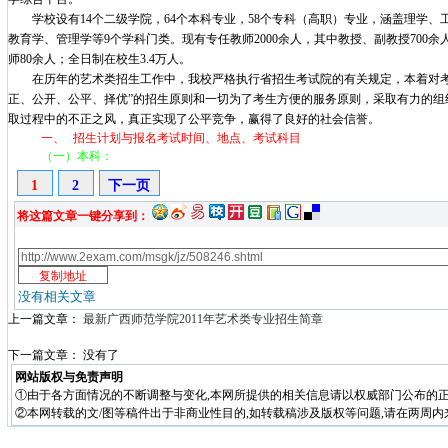
学校设有
14
个二级学院，
64
个本科专业，
58
个专科（高职）专业，涵盖理学、
教育学、管理学等
9
个学科门类。现有专任教师
2000
余人，其中教授、副教授
700
余
师
80
余人；全日制在校生
3.4
万人。
在历年的艺术类招生工作中，我校严格执行省招生考试院的有关规定，本着对考
正、公开、公平、择优”的招生原则和一切为了考生方便的服务原则，采取有力的组
取过程中的不正之风，真正实现了公平竞争，赢得了良好的社会信誉。
一、
招生计划与报名考试时间、地点、考试科目
（一）本科：
1
2
下一页
将这篇文章一键分享到：
没有相关文章
上一篇文章：
最新广西师范学院2011年艺术类专业招生简章
下一篇文章： 没有了
网站版权与免责声明
①由于各方面情况的不断调整与变化,本网所提供的相关信息请以权威部门公布的正
②本网转载的文/图等稿件出于非商业性目的,如转载稿涉及版权等问题,请在两周内