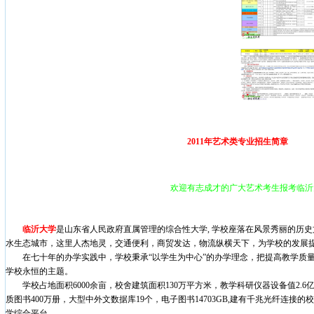
2011
年艺术类专业招生简章
欢迎有志成才的广大艺术考生报考临沂
临沂大学
是山东省人民政府直属管理的综合性大学
,
学校座落在风景秀丽的
历史
水生态城市，这里人杰地灵，交通便利，商贸发达，物流纵横天下，为学校的发展
在七十年的办学实践中，学校秉承“以学生为中心”的办学理念，把提高教学质
学校永恒的主题。
学校占地面积
6000
余亩，
校舍建筑面积
130
万平方米
，教学科研仪器设备值
2.6
质图书
400
万册，大型中外文数据库
19
个，电子图书
14703GB,
建有千兆光纤连接的校
学综合平台。