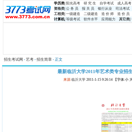
学历类
|
阳光高考
研 究 生
自学考试
成人高考
资格类
|
公 务 员
报 关 员
银行从业
司法考试
工程类
|
一级建造
二级建造
造 价 师
造 价 员
计算机
|
等级考试
软件水平
应用能力
其它类
|
招生考试网
-
艺考
-
招生简章
- 正文
最新临沂大学2011年艺术类专业招
来源:
临沂大学
2011-1-15 9:26:14 【字体:小