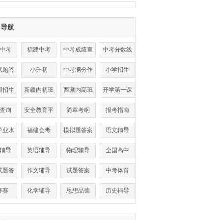
目导航
中考
福建中考
中考成绩查
中考分数线
询
试题答
小升初
中考满分作
小学招生
案
文
园招生
新疆内初班
西藏内高班
开学第一课
查询
安全教育平
简章考纲
报考指南
台
学业水
福建会考
模拟题答案
语文辅导
考试
辅导
英语辅导
物理辅导
全国高中
试题答
作文辅导
试题答案
中考体育
案
杯赛
化学辅导
思想品德
历史辅导