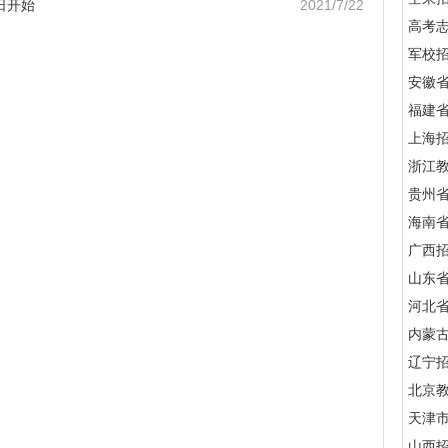
日开始
2021/7/22
高考
军校招
安徽
福建
上海
浙江
贵州
海南
广西
山东
河北
内蒙
辽宁
北京
天津
山西