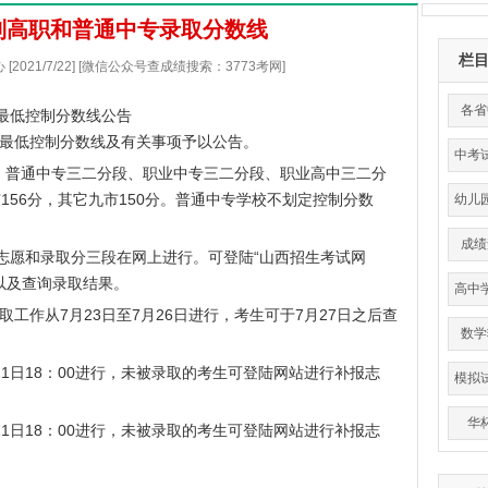
年制高职和普通中专录取分数线
栏
021/7/22] [微信公众号查成绩搜索：3773考网]
各省
取最低控制分数线公告
最低控制分数线及有关事项予以公告。
中考
、普通中专三二分段、职业中专三二分段、职业高中三二分
156分，其它九市150分。普通中专学校不划定控制分数
幼儿
成绩
报志愿和录取分三段在网上进行。可登陆“
山西招生考试网
以及查询录取结果。
高中
取工作从7月23日至7月26日进行，考生可于7月27日之后查
平
数学
8月11日18：00进行，未被录取的考生可登陆网站进行补报志
模拟
。
华
9月11日18：00进行，未被录取的考生可登陆网站进行补报志
。