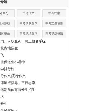
荐专题
考查分
中考作文
中考答案
考分数线
中考录取查询
中考志愿填报
费师范生
高考成绩查询
高考试题答案
查询、录取查询、网上报名系统
高校内地招生
招飞
招生保送生小语种
大学排行榜
分作文|高考作文
志愿填报指导、平行志愿
平运动员体育特长生招生
报名
特长生
招生民航招飞