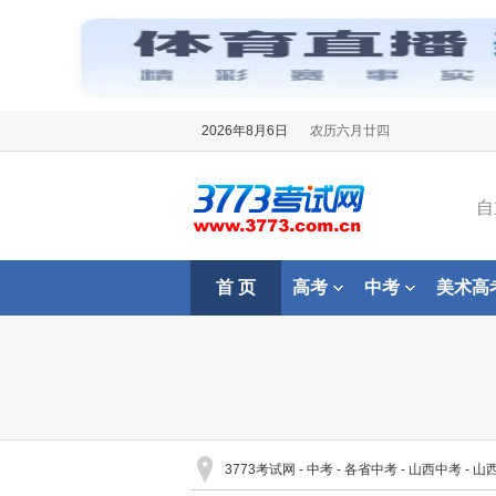
2026年8月6日
农历六月廿四
自
首 页
高考
中考
美术高
3773考试网
-
中考
-
各省中考
-
山西中考
-
山