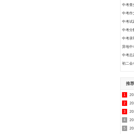
中考查
中考作
中考试
中考分
中考录
异地中
中考志
初二会
推
1
2
2
2
3
2
4
2
5
2