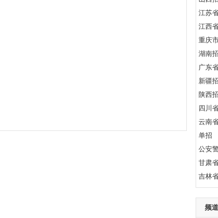
江苏
江西
重庆
湖南
广东
新疆
陕西
四川
云南
单招
公安
甘肃
吉林
频