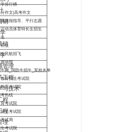
大学排行榜
计
分作文|高考作文
营销
志愿填报指导、平行志愿
平运动员体育特长生招生
学
报名
营销
特长生
招生民航招飞
学
志愿填报
源管理
生网_国防生招生_军校名单
子工程
省教育招生考试院
省教育考试院
学与技术
招考热线
工程
教育考试院
工程
省招生考试院
省考试局
管理
招生考试院