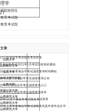
理学
警察院校招生
27
省教育考试院
省教育考试院
荐文章
主考院校
备注
021山西省自学考试报名考试简章
山西大学
苏省自学考试2021年1月考试日程表的通知
山西财经大学
020年下半年青海自学考试成绩查询时间网站
山西大学
央司法警官学院
020年4月广东省自学考试成绩查询公布
山西大学
020年8月陕西自学考试成绩查询入口
中国公安大学
020年8月江苏自学考试成绩查询发布
山西师范大学
020年10月宁夏自学考试报名考试简章
山西师范大学
020年上半年青海自学考试成绩查询及申请毕业证书
山西师范大学