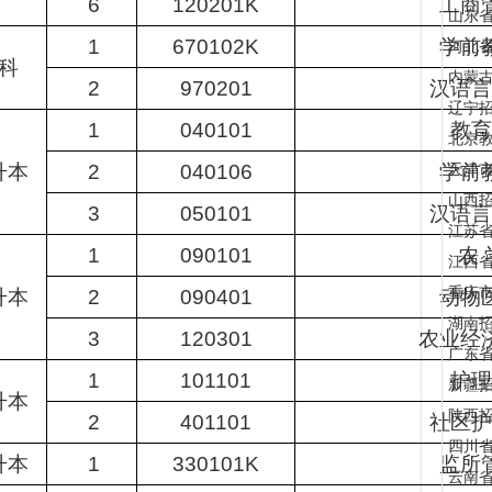
6
120201K
工商
山东
1
670102K
学前
河北
科
内蒙
2
970201
汉语言
辽宁
1
040101
教育
北京
升本
2
040106
学前
天津
山西
3
050101
汉语言
江苏
1
090101
农 
江西
重庆
升本
2
090401
动物
湖南
3
120301
农业经
广东
1
101101
护理
新疆
升本
陕西
2
401101
社区护
四川
升本
1
330101K
监所
云南