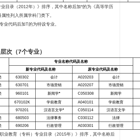
业目录（2012年）》排序，其中名称后加*的为《高等学历
科属性列入所属学科门类下。
，专业代码后加T的为特设专业。
科层次（
7
个专业）
专业名称代码及名称
新专业代码及名称
原专业代码及名称
类
630302
会计
A020203
会计
类
630701
市场营销
A020207
市场营销
类
960101
新闻学
*
C050308
新闻学
670102K
学前教育
A040101
学前教育
970201
汉语言文学
*
C050114
汉语言文学
类
680503
法律事务
C030112
法律
类
690206
行政管理
A030301
行政管理
职业教育（专科）专业目录（2015年）》排序，其中名称后