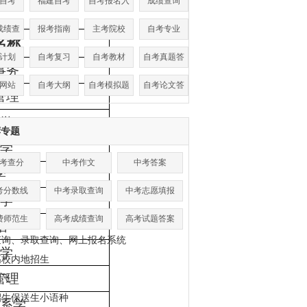
自考
福建自考
自考报名入
成绩查询
口
成绩查
报考指南
主考院校
自考专业
名称
询
计划
自考复习
自考教材
自考真题答
事务
案
网站
自考大纲
自考模拟题
自考论文答
管理
辩
学
荐专题
学
考查分
中考作文
中考答案
学
考分数线
中考录取查询
中考志愿填报
学
费师范生
高考成绩查询
高考试题答案
语
查询、录取查询、网上报名系统
学
高校内地招生
管理
招飞
招生保送生小语种
系学