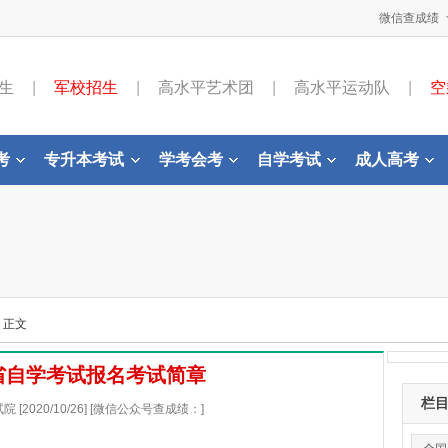
微信查成绩
生
|
军校招生
|
高水平艺术团
|
高水平运动队
|
空
考
专升本考试
学考会考
自学考试
成人高考
- 正文
西省自学考试报名考试简章
栏
[2020/10/26] [微信公众号查成绩：]