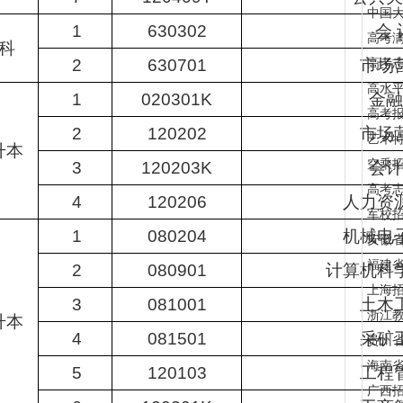
中国
1
630302
会 
高考满
科
2
630701
市场
高考
高水
1
020301K
金融
高考
2
120202
市场
艺术
升本
空乘
3
120203K
会计
高考
4
120206
人力资
军校招
1
080204
机械电
安徽
福建
2
080901
计算机科
上海
3
081001
土木
浙江
升本
4
081501
采矿
贵州
海南
5
120103
工程
广西