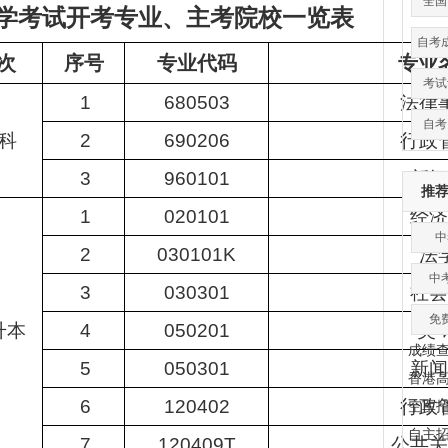
全国
学考试开考专业、主考院校一览表
自考
次
序号
专业代码
专业
考试
1
680503
法律
自考
科
2
690206
行政
3
960101
新闻
推
1
020101
经济
中
2
030101K
法
中
3
030301
社会
免
升本
4
050201
英 
成绩
5
050301
新闻
香港
6
120402
行政
空军
自主
7
120409T
公共关