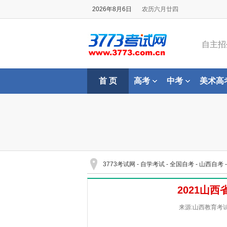
2026年8月6日
农历六月廿四
自主招
首 页
高考
中考
美术高
3773考试网
-
自学考试
-
全国自考
-
山西自考
2021山
来源:山西教育考试院 