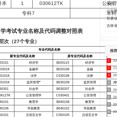
升本
1
030612TK
公安管
单招
公安
专科7
本科
甘肃
吉林
自学考试专业名称及代码调整对照表
层次（
27
个专业）
专业代码及名称
推
新专业代码及名称
原专业代码及名称
1
2
20101
经济学
B020115
经济学
2
江
20301K
金融学
B020106
金融
3
2
30101K
法学
C030106
法律
30101K
监所管理
*
B030109
监所管理
中
4
2
30301
社会学
B030207
社会学
5
2
0612TK
公安管理学
C030401
公安管理
6
2
40101
教育学
B040108
教育学
7
2
40106
学前教育
B040102
学前教育
8
2
50101
汉语言文学
C050105
汉语言文学