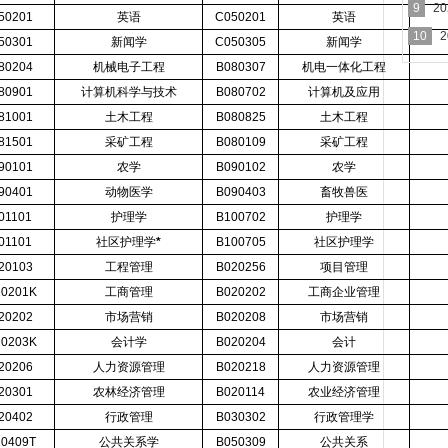
办理
9
2
50201
英语
C050201
英语
10
50301
新闻学
C050305
新闻学
80204
机械电子工程
B080307
机电一体化工程
80901
计算机科学与技术
B080702
计算机及应用
81001
土木工程
B080825
土木工程
81501
采矿工程
B080109
采矿工程
90101
农学
B090102
农学
90401
动物医学
B090403
畜牧兽医
01101
护理学
B100702
护理学
01101
社区护理学
*
B100705
社区护理学
20103
工程管理
B020256
项目管理
20201K
工商管理
B020202
工商企业管理
20202
市场营销
B020208
市场营销
20203K
会计学
B020204
会计
20206
人力资源管理
B020218
人力资源管理
20301
农林经济管理
B020114
农业经济管理
20402
行政管理
B030302
行政管理学
20409T
公共关系学
B050309
公共关系