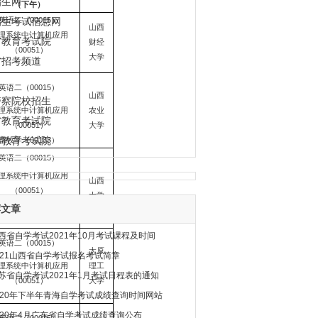
招生网
（下午）
招生考试信息网
英语二（00015）
山西
理系统中计算机应用
省教育考试院
财经
（00051）
大学
省招考频道
英语二（00015）
山西
警察院校招生
理系统中计算机应用
农业
省教育考试院
（00051）
大学
省教育考试院
畜牧学（00133）
英语二（00015）
理系统中计算机应用
山西
（00051）
大学
荐文章
西省自学考试2021年10月考试课程及时间
英语二（00015）
太原
021山西省自学考试报名考试简章
理系统中计算机应用
理工
苏省自学考试2021年1月考试日程表的通知
（00051）
大学
020年下半年青海自学考试成绩查询时间网站
020年4月广东省自学考试成绩查询公布