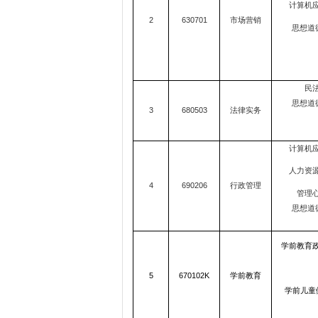
计算机应
2
630701
市场营销
思想道
民法
思想道
3
680503
法律实务
计算机应
人力资源
4
690206
行政管理
管理心
思想道
学前教育政
5
670102K
学前教育
学前儿童健