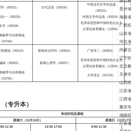
浙江
中国当代文学作品选
学（00031）
古代汉语（00536）
贵州
（00531）
海南
论一（00529）
外国文学作品选（00534）
毛泽东思想和中国特色社会主
广西
文学（00508）
义理论体系概论（12656）
山东
德修养与法律基础
河北
（03706）
内蒙
用基础（00018）
新闻采访写作（00654）
广告学二（00853）
辽宁
毛泽东思想和中国特色社会主
编辑（00655）
新闻心理学（00657）
北京
义理论体系概论（12656）
德修养与法律基础
天津
大学语文（04729）
（03706）
山西
江苏
江西
（专升本）
重庆
考试时间及课程
湖南
星期六（10月16日）
星期日（10月17
广东
∶00-11∶30
14
∶30-17∶00
9
∶00-11∶30