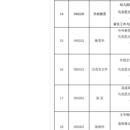
幼儿园
马克思
14
040106
学前教育
（
家长工作与家
中外教育
马克思
15
040101
教育学
（
外国文
16
050101
汉语言文学
马克思
（
高级英
马克思
17
050201
英 语
（
文学概
新闻事业
18
050301
新闻学