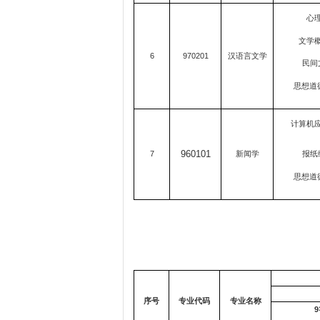
心理
文学概
6
970201
汉语言文学
民间
思想道
计算机应
960101
7
新闻学
报纸
思想道
序号
专业代码
专业名称
9