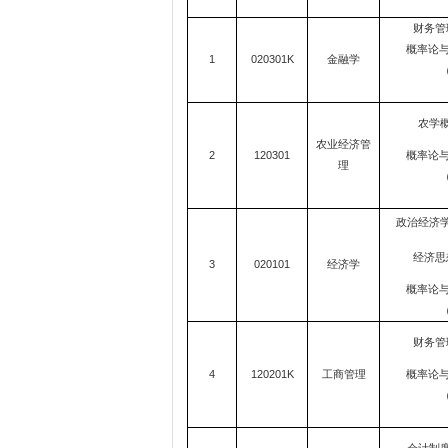
财务管
概率论
1
020301K
金融学
（
农学概
农业经济管
2
120301
概率论
理
（
政治经济学
经济思
3
020101
经济学
概率论
（
财务管
4
120201K
工商管理
概率论
（