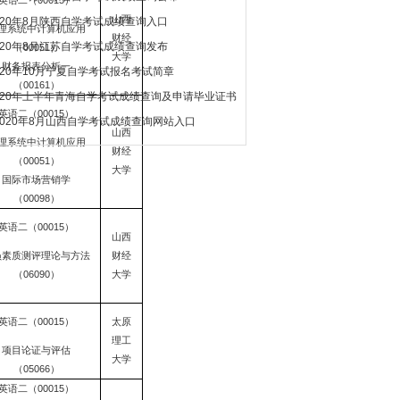
英语二（00015）
山西
020年8月陕西自学考试成绩查询入口
理系统中计算机应用
财经
020年8月江苏自学考试成绩查询发布
（00051）
大学
财务报表分析一
020年10月宁夏自学考试报名考试简章
（00161）
020年上半年青海自学考试成绩查询及申请毕业证书
英语二（00015）
2020年8月山西自学考试成绩查询网站入口
山西
理系统中计算机应用
财经
（00051）
大学
国际市场营销学
（00098）
英语二（00015）
山西
员素质测评理论与方法
财经
（06090）
大学
英语二（00015）
太原
理工
项目论证与评估
大学
（05066）
英语二（00015）