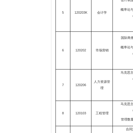
会计制度
概率论
5
120203K
会计学
（
国际商务
概率论
6
120202
市场营销
（
马克思
（
人力资源管
7
120206
理
马克思
（
8
120103
工程管理
管理数量
合同