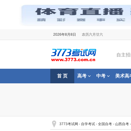
2026年8月8日
农历六月廿六
自主招
首 页
高考
中考
美术高
3773考试网
-
自学考试
-
全国自考
-
山西自考