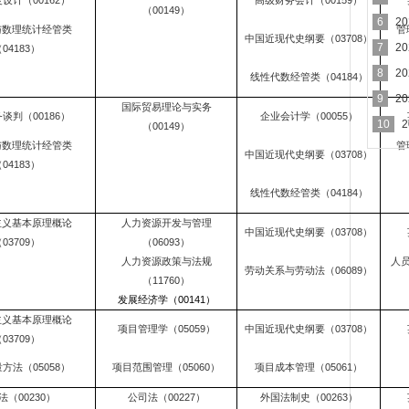
设计（00162）
高级财务会计（00159）
（00149）
6
2
与数理统计经管类
管
中国近现代史纲要（03708）
7
2
04183）
8
2
线性代数经管类（04184）
9
2
国际贸易理论与实务
谈判（00186）
企业会计学（00055）
办理
10
（00149）
与数理统计经管类
管
中国近现代史纲要（03708）
04183）
线性代数经管类（04184）
主义基本原理概论
人力资源开发与管理
中国近现代史纲要（03708）
03709）
（06093）
人力资源政策与法规
人
劳动关系与劳动法（06089）
（11760）
发展经济学（00141）
主义基本原理概论
项目管理学（05059）
中国近现代史纲要（03708）
03709）
方法（05058）
项目范围管理（05060）
项目成本管理（05061）
法（00230）
公司法（00227）
外国法制史（00263）