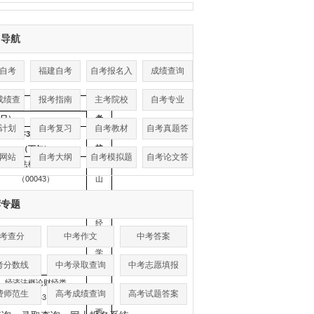
目导航
自考
福建自考
自考报名入
成绩查询
口
成绩查
报考指南
主考院校
自考专业
主
7日）
考
询
计划
自考复习
自考教材
自考真题答
院
14
∶30-17∶00
校
案
（下午）
网站
自考大纲
自考模拟题
自考论文答
经济法概论财经类
辩
（00043）
山
西
荐专题
财
经
考查分
中考作文
中考答案
大
学
考分数线
中考录取查询
中考志愿填报
经济法概论财经类
费师范生
高考成绩查询
高考试题答案
（00043）
山
西