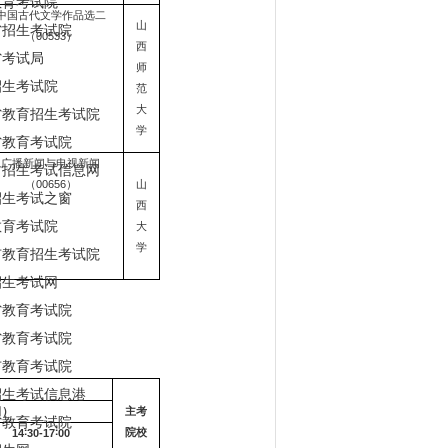
教育考试院
中国古代文学作品选二
山
省招生考试院
（00533）
西
省考试局
师
招生考试院
范
大
省教育招生考试院
学
省教育考试院
广播新闻与电视新闻
古招生考试信息网
（00656）
山
招生考试之窗
西
教育考试院
大
学
市教育招生考试院
招生考试网
省教育考试院
省教育考试院
市教育考试院
招生考试信息港
日）
主考
省教育考试院
院校
14
∶30-17∶00