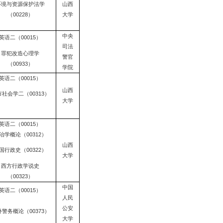
环境与资源保护法学
山西
（00228）
大学
中央
英语二（00015）
司法
罪犯改造心理学
警官
（00933）
学院
英语二（00015）
山西
社会学二（00313）
大学
英语二（00015）
治学概论（00312）
山西
国行政史（00322）
大学
西方行政学说史
（00323）
中国
英语二（00015）
人民
公安
警务概论（00373）
大学