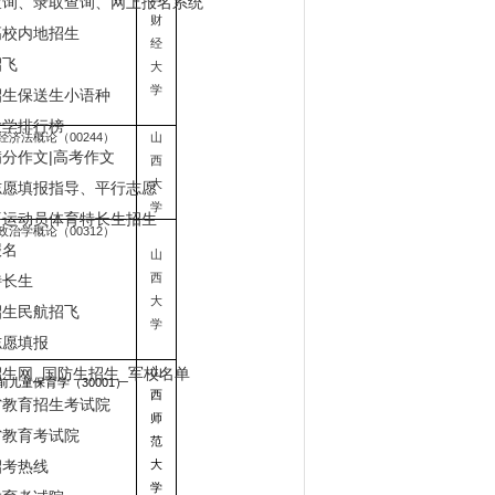
查询、录取查询、网上报名系统
财
高校内地招生
经
招飞
大
学
招生保送生小语种
大学排行榜
经济法概论（00244）
山
分作文|高考作文
西
大
志愿填报指导、平行志愿
学
平运动员体育特长生招生
政治学概论（00312）
报名
山
西
特长生
大
招生民航招飞
学
志愿填报
生网_国防生招生_军校名单
山
前儿童保育学（30001）
西
省教育招生考试院
师
省教育考试院
范
招考热线
大
学