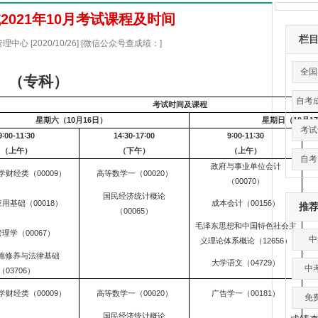
2021年10月考试课程及时间
栏
心 [2020/10/26] [微信公众号查成绩：]
全国
（专科）
自考
考试时间及课程
星期六（10月16日）
星期日（10月1
考试
9
∶00-11∶30
14
∶30-17∶00
9
∶00-11∶30
（上午）
（下午）
（上午）
自考
政府与事业单位会计
财经类（00009）
高等数学一（00020）
（00070）
国民经济统计概论
用基础（00018）
成本会计（00156）
推
（00065）
毛泽东思想和中国特色社会主
理学（00067）
中
义理论体系概论（12656）
德修养与法律基础
大学语文（04729）
中
（03706）
财经类（00009）
高等数学一（00020）
广告学一（00181）
免
国民经济统计概论