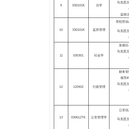
马克思
9
030101K
法学
（
监狱法
罪犯劳动改
10
330101K
监所管理
马克思
（
发展社
马克思
11
030301
社会学
（
财务管
领导科
马克思
12
120402
行政管理
（
公安信
13
030612TK
公安管理学
马克思
（