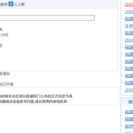
·
20
讯微博
人人网
·
20
·
福
·
今年
询
·
福建
29日
·
20
排
·
福建
·
福
·
福
·
福
领取通知
·
福
·
福
系统已开通
·
20
供的相关信息请以权威部门公布的正式信息为准.
转载稿涉及版权等问题,请在两周内来电联系.
最
·
福建
·
福建
·
福州