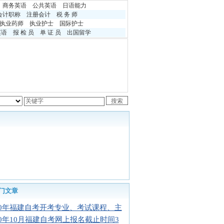
商务英语
公共英语
日语能力
会计职称
注册会计
税 务 师
执业药师
执业护士
国际护士
英语
报 检 员
单 证 员
出国留学
门文章
10年福建自考开考专业、考试课程、主
10年10月福建自考网上报名截止时间3