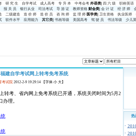
考
研 究 生
自学考试
成人高考
专 升 本
中考
会考
外语类|
四 六 级
职称英语
报 关 员
银行从业
司法考试
导 游 证
教师资格
财会类|
会 计 证
经 济 师
造
二级建造
造 价 师
造 价 员
咨 询 师
监 理 师
医学类|
卫生资格
执业医师
试
软件水平
应用能力
其它类
|
书画等级
美国高考
驾 驶 员
书法等级
少儿
半年福建自学考试网上转考免考系统
育考试院
2012-2-9 19:29:14 【字体:小 大】
上转考、省内网上免考系统已开通，系统关闭时间为5月2
口办理。
系统
热
·
20
系统
·
20