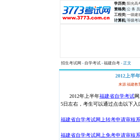
学历类
|
阳光高
资格类
|
公 务 员
工程类
|
一级建
计算机
|
等级考
招生考试网
-
自学考试
-
福建自考
- 正文
2012上
来源:福建教
2012年上半年
福建省自学考试
网
5日左右，考生可以通过点击以下入
福建省自学考试网上转考申请审核
福建省自学考试网上免考申请审核