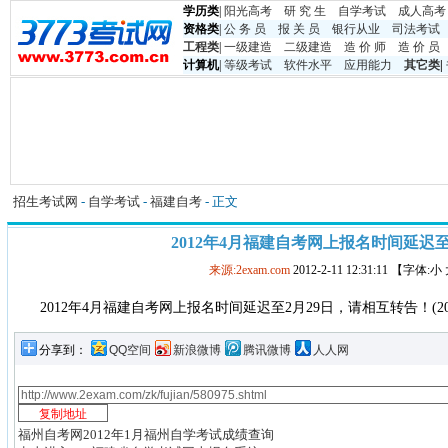
学历类
|
阳光高考
研 究 生
自学考试
成人高考
资格类
|
公 务 员
报 关 员
银行从业
司法考试
工程类
|
一级建造
二级建造
造 价 师
造 价 员
计算机
|
等级考试
软件水平
应用能力
其它类
|
招生考试网
-
自学考试
-
福建自考
- 正文
2012年4月福建自考网上报名时间延迟至
来源:2exam.com
2012-2-11 12:31:11 【字体:
2012年4月福建自考网上报名时间延迟至2月29日，请相互转告！(2011
分享到：
QQ空间
新浪微博
腾讯微博
人人网
福州自考网2012年1月福州自学考试成绩查询