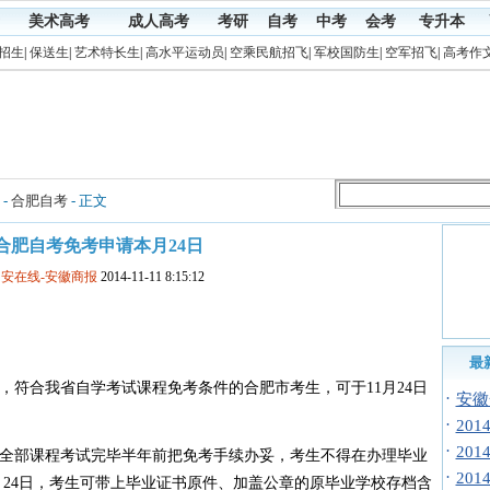
美术高考
成人高考
考研
自考
中考
会考
专升本
招生
|
保送生
|
艺术特长生
|
高水平运动员
|
空乘民航招飞
|
军校国防生
|
空军招飞
|
高考作
-
合肥自考
- 正文
合肥自考免考申请本月24日
中安在线-安徽商报
2014-11-11 8:15:12
最
合我省自学考试课程免考条件的合肥市考生，可于11月24日
·
安徽
·
20
·
20
部课程考试完毕半年前把免考手续办妥，考生不得在办理毕业
·
20
月24日，考生可带上毕业证书原件、加盖公章的原毕业学校存档含