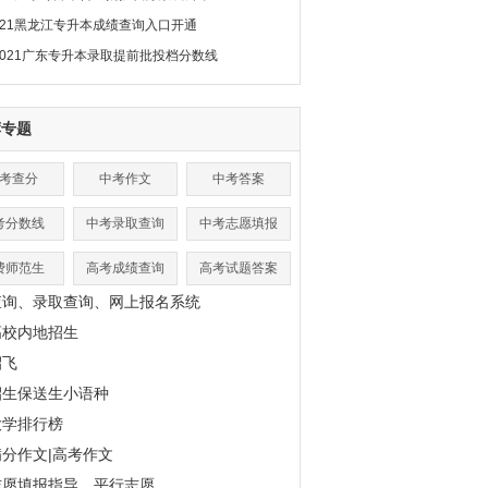
021黑龙江专升本成绩查询入口开通
2021广东专升本录取提前批投档分数线
荐专题
考查分
中考作文
中考答案
考分数线
中考录取查询
中考志愿填报
费师范生
高考成绩查询
高考试题答案
查询、录取查询、网上报名系统
高校内地招生
招飞
招生保送生小语种
大学排行榜
分作文|高考作文
志愿填报指导、平行志愿