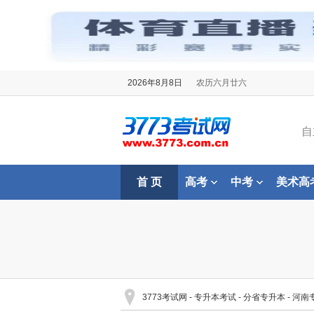
2026年8月8日
农历六月廿六
自
首 页
高考
中考
美术高
3773考试网
-
专升本考试
-
分省专升本
-
河南