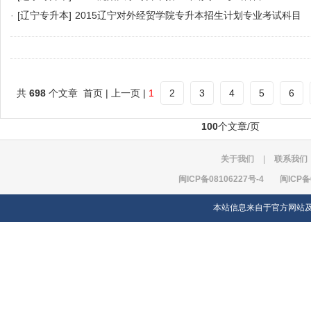
·
[辽宁专升本]
2015辽宁对外经贸学院专升本招生计划专业考试科目
共
698
个文章 首页 | 上一页 |
1
2
3
4
5
6
100
个文章/页
关于我们
|
联系我们
闽ICP备08106227号-4
闽ICP备
本站信息来自于官方网站及