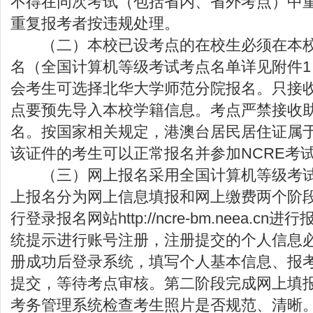
不得在同次考试（包括省内、省外考点）中
重复报考者按违规处理。
（二）本校已设考点的在校生必须在本校
名（全国计算机等级考试考点名单详见附件
会考生可选择北华大学师范分院报名。只接
点要预先导入本校学籍信息。考点严禁接收
名。按国家相关规定，港澳台居民居住证属
该证件的考生可以正常报名并参加NCR
（三）网上报名采用全国计算机等级考试
上报名分为网上信息填报和网上缴费两个阶
行登录报名网站
http://ncre-bm.neea.cn
进行
统提示进行账号注册，注册提交的个人信息
册成功后登录系统，填写个人基本信息、报
提交，等待考点审核。第二阶段完成网上填
考务管理系统检查考生照片是否规范、清晰