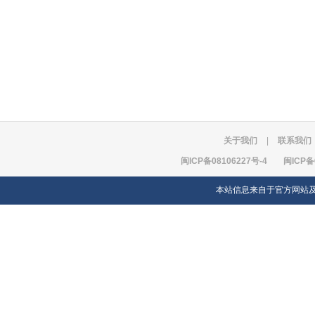
关于我们
|
联系我们
闽ICP备08106227号-4
闽ICP备
本站信息来自于官方网站及