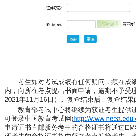
考生如对考试成绩有任何疑问，须在成绩
内，向所在考点提出书面申请，逾期不予受
2021年11月16日）。复查结束后，复查结
教育部考试中心将继续为获证考生提供证
可登录中国教育考试网(
http://www.neea.edu.
申请证书直邮服务考生的合格证书将通过EM