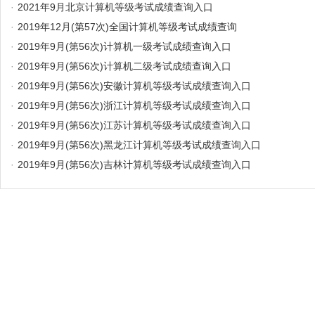
·
2021年9月北京计算机等级考试成绩查询入口
·
2019年12月(第57次)全国计算机等级考试成绩查询
·
2019年9月(第56次)计算机一级考试成绩查询入口
·
2019年9月(第56次)计算机二级考试成绩查询入口
·
2019年9月(第56次)安徽计算机等级考试成绩查询入口
·
2019年9月(第56次)浙江计算机等级考试成绩查询入口
·
2019年9月(第56次)江苏计算机等级考试成绩查询入口
·
2019年9月(第56次)黑龙江计算机等级考试成绩查询入口
·
2019年9月(第56次)吉林计算机等级考试成绩查询入口