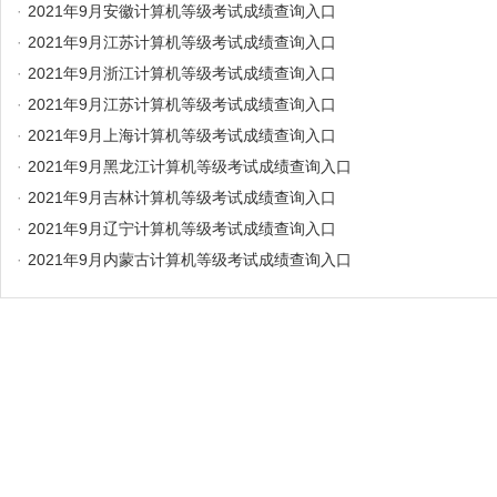
·
2021年9月安徽计算机等级考试成绩查询入口
·
2021年9月江苏计算机等级考试成绩查询入口
·
2021年9月浙江计算机等级考试成绩查询入口
·
2021年9月江苏计算机等级考试成绩查询入口
·
2021年9月上海计算机等级考试成绩查询入口
·
2021年9月黑龙江计算机等级考试成绩查询入口
·
2021年9月吉林计算机等级考试成绩查询入口
·
2021年9月辽宁计算机等级考试成绩查询入口
·
2021年9月内蒙古计算机等级考试成绩查询入口