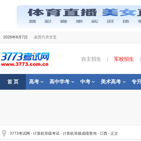
2026年8月7日
农历六月廿五
自主招生
|
军校招生
|
首 页
高考
高中学考
中考
美术高考
专
3773考试网
-
计算机等级考试
-
计算机等级成绩查询
-
江西
- 正文