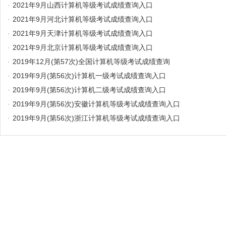
·
2021年9月山西计算机等级考试成绩查询入口
·
2021年9月河北计算机等级考试成绩查询入口
·
2021年9月天津计算机等级考试成绩查询入口
·
2021年9月北京计算机等级考试成绩查询入口
·
2019年12月(第57次)全国计算机等级考试成绩查询
·
2019年9月(第56次)计算机一级考试成绩查询入口
·
2019年9月(第56次)计算机二级考试成绩查询入口
·
2019年9月(第56次)安徽计算机等级考试成绩查询入口
·
2019年9月(第56次)浙江计算机等级考试成绩查询入口