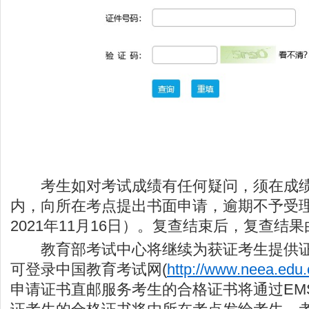
考生如对考试成绩有任何疑问，须在成绩
内，向所在考点提出书面申请，逾期不予受
2021年11月16日）。复查结束后，复查结
教育部考试中心将继续为获证考生提供证
可登录中国教育考试网(
http://www.neea.edu.
申请证书直邮服务考生的合格证书将通过EM