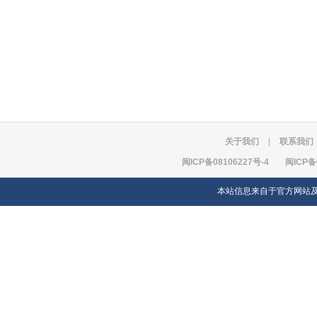
关于我们
|
联系我们
闽ICP备08106227号-4
闽ICP备
本站信息来自于官方网站及