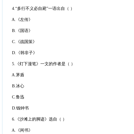
4.“多行不义必自毙”一语出自（ ）
A.《左传》
B.《国语》
C.《战国策》
D.《韩非子》
5.《灯下漫笔》一文的作者是（ ）
A.茅盾
B.冰心
C.鲁迅
D.钱钟书
6.《沙滩上的脚迹》选自（ ）
A.《闲书》