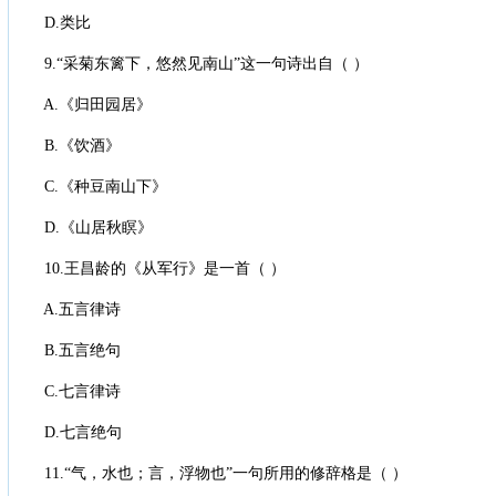
D.类比
9.“采菊东篱下，悠然见南山”这一句诗出自（ ）
A.《归田园居》
B.《饮酒》
C.《种豆南山下》
D.《山居秋瞑》
10.王昌龄的《从军行》是一首（ ）
A.五言律诗
B.五言绝句
C.七言律诗
D.七言绝句
11.“气，水也；言，浮物也”一句所用的修辞格是（ ）