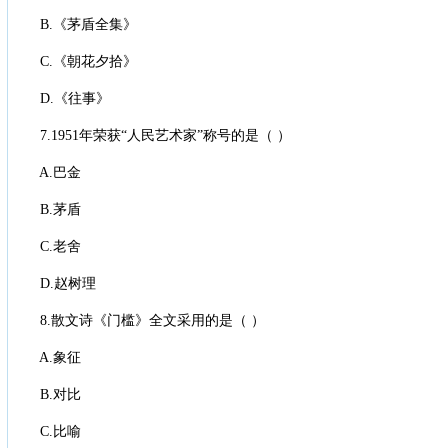
B.《茅盾全集》
C.《朝花夕拾》
D.《往事》
7.1951年荣获“人民艺术家”称号的是（ ）
A.巴金
B.茅盾
C.老舍
D.赵树理
8.散文诗《门槛》全文采用的是（ ）
A.象征
B.对比
C.比喻