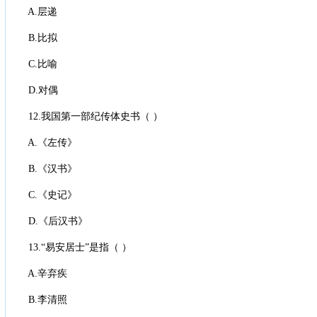
A.层递
B.比拟
C.比喻
D.对偶
12.我国第一部纪传体史书（ ）
A.《左传》
B.《汉书》
C.《史记》
D.《后汉书》
13.“易安居士”是指（ ）
A.辛弃疾
B.李清照