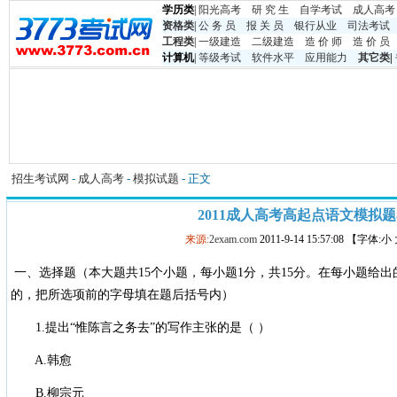
学历类
|
阳光高考
研 究 生
自学考试
成人高考
资格类
|
公 务 员
报 关 员
银行从业
司法考试
工程类
|
一级建造
二级建造
造 价 师
造 价 员
计算机
|
等级考试
软件水平
应用能力
其它类
|
招生考试网
-
成人高考
-
模拟试题
- 正文
2011成人高考高起点语文模拟题
来源:
2exam.com
2011-9-14 15:57:08 【字体:
一、选择题（本大题共15个小题，每小题1分，共15分。在每小题给出
的，把所选项前的字母填在题后括号内）
1.提出“惟陈言之务去”的写作主张的是（ ）
A.韩愈
B.柳宗元