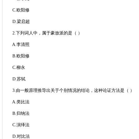
C.欧阳修
D.梁启超
2.下列词人中，属于豪放派的是（ ）
A.李清照
B.欧阳修
C.柳永
D.苏轼
3.由一般原理推导出关于个别情况的结论，这种论证方法是（ ）
A.类比法
B.归纳法
C.演绎法
D.对比法