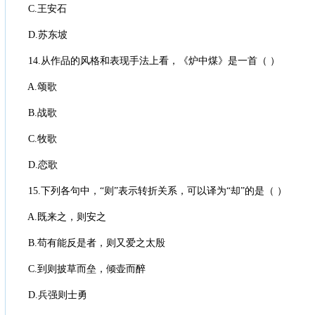
C.王安石
D.苏东坡
14.从作品的风格和表现手法上看，《炉中煤》是一首（ ）
A.颂歌
B.战歌
C.牧歌
D.恋歌
15.下列各句中，“则”表示转折关系，可以译为“却”的是（ ）
A.既来之，则安之
B.苟有能反是者，则又爱之太殷
C.到则披草而垒，倾壶而醉
D.兵强则士勇