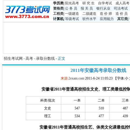
学历类
|
阳光高考
研 究 生
自学考试
成人高考
资格类
|
公 务 员
报 关 员
银行从业
司法考试
工程类
|
一级建造
二级建造
造 价 师
造 价 员
计算机
|
等级考试
软件水平
应用能力
其它类
|
招生考试网
-
高考
-
录取分数线
- 正文
2011年安徽高考录取分数线
来源:
2exam.com
2011-6-24 11:05:23 【字体:
安徽省2011年普通高校招生文史、理工类最低控
科类/批次
一本
二本
三本
文史
547
510
487
理工
534
477
439
安徽省2011年普通高校招生艺、体类文化课最低