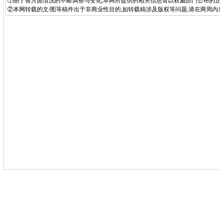
①由于各方面情况的不断调整与变化,本网所提供的相关信息请以权威部门公布的正
②本网转载的文/图等稿件出于非商业性目的,如转载稿涉及版权等问题,请在两周内