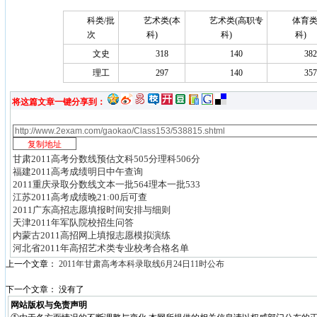
科类/批
艺术类(本
艺术类(高职专
体育类
次
科)
科)
科)
文史
318
140
382
理工
297
140
357
将这篇文章一键分享到：
甘肃2011高考分数线预估文科505分理科506分
福建2011高考成绩明日中午查询
2011重庆录取分数线文本一批564理本一批533
江苏2011高考成绩晚21:00后可查
2011广东高招志愿填报时间安排与细则
天津2011年军队院校招生问答
内蒙古2011高招网上填报志愿模拟演练
河北省2011年高招艺术类专业校考合格名单
上一个文章：
2011年甘肃高考本科录取线6月24日11时公布
下一个文章： 没有了
网站版权与免责声明