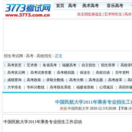
首页
高考
美术高考
音乐高考
自主招生保送生
|
艺术特长生
|
高水
招生考试网
-
高考
-
高校招生
- 正文
|
高考首页
|
艺术类
|
各省高考
|
福建高考
|
自主招生
|
招生简章
|
高校录
|
高考状元网
|
高考试卷答案
|
高考模拟题
|
保送生
|
高校访谈
|
历年资料
|
成绩查询
|
高考政策
|
录取分数线
|
高考大纲
|
高考志愿
|
高考改革
|
高
|
大学排名
|
专科分数线
|
高考报名系统
|
福建省质检
|
心理减压
|
高招诈
中国民航大学2011年乘务专业招生工
来源:
中国民航大学
2010-12-3 9:20:08 【字体
中国民航大学2011年乘务专业招生工作启动