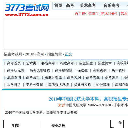
首页
高考
美术高考
音乐高考
自主招生保送生
|
艺术特长生
|
高水
招生考试网
-
2010年高考
-
招生简章
- 正文
|
高考首页
|
艺术类
|
各省高考
|
福建高考
|
自主招生
|
招生简章
|
高校录
|
高考状元网
|
高考试卷答案
|
高考模拟题
|
保送生
|
高校访谈
|
历年资料
|
成绩查询
|
高考政策
|
录取分数线
|
高考大纲
|
高考志愿
|
高考改革
|
高
|
大学排名
|
专科分数线
|
高考报名系统
|
福建省质检
|
心理减压
|
高招诈
2010年中国民航大学本科、高职招生
来源:
中国民航大学
2010-5-21 9:02:03 【字体
2010年中国民航大学本科、高职招生专业及要求
学
学院
专业名称