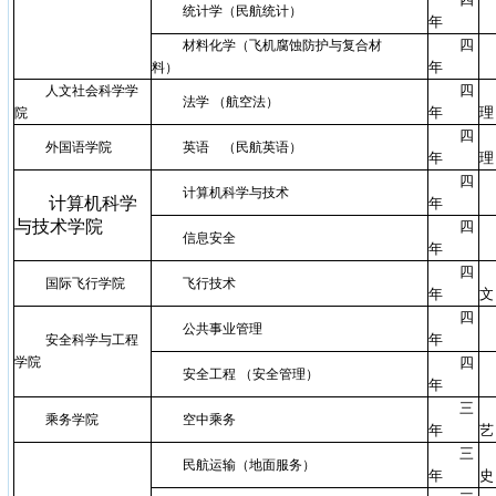
统计学（民航统计）
年
四
材料化学（飞机腐蚀防护与复合材
年
料）
四
人文社会科学学
法学 （航空法）
年
理
院
四
外国语学院
英语 （民航英语）
年
理
四
计算机科学与技术
计算机科学
年
与技术学院
四
信息安全
年
四
国际飞行学院
飞行技术
年
文
四
公共事业管理
年
安全科学与工程
学院
四
安全工程 （安全管理）
年
三
乘务学院
空中乘务
年
艺
三
民航运输（地面服务）
年