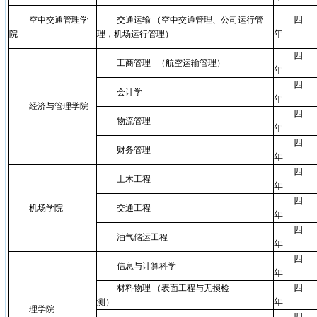
四
空中交通管理学
交通运输 （空中交通管理、公司运行管
年
院
理，机场运行管理）
四
工商管理 （航空运输管理）
年
四
会计学
年
经济与管理学院
四
物流管理
年
四
财务管理
年
四
土木工程
年
四
机场学院
交通工程
年
四
油气储运工程
年
四
信息与计算科学
年
四
材料物理 （表面工程与无损检
年
测）
理学院
四