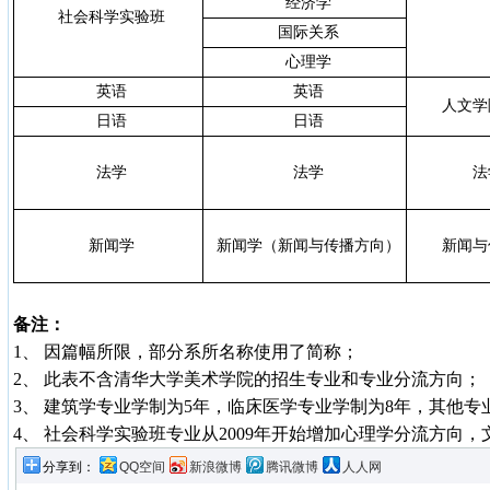
经济学
社会科学实验班
国际关系
心理学
英语
英语
人文学
日语
日语
法学
法学
法
新闻学
新闻学（新闻与传播方向）
新闻与
备注：
1、
因篇幅所限，部分系所名称使用了简称；
2、
此表不含清华大学美术学院的招生专业和专业分流方向；
3、
建筑学专业学制为
5
年，临床医学专业学制为
8
年，其他专
4、
社会科学实验班专业从
2009
年开始增加心理学分流方向，
分享到：
QQ空间
新浪微博
腾讯微博
人人网