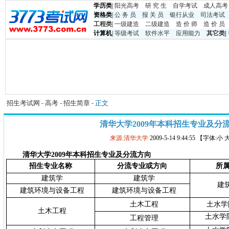
学历类
|
阳光高考
研 究 生
自学考试
成人高考
资格类
|
公 务 员
报 关 员
银行从业
司法考试
工程类
|
一级建造
二级建造
造 价 师
造 价 员
计算机
|
等级考试
软件水平
应用能力
其它类
|
招生考试网
-
高考
-
招生简章
- 正文
清华大学2009年本科招生专业及分
来源:清华大学
2009-5-14 9:44:55 【字体:小
清华大学2009年本科招生专业及分流方向
招生专业名称
分流专业或方向
所
建筑学
建筑学
建
建筑环境与设备工程
建筑环境与设备工程
土木工程
土水学
土木工程
土水学
工程管理