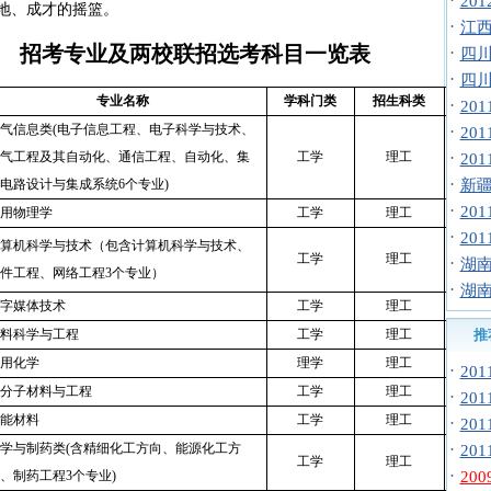
·
20
地、成才的摇篮。
·
江西
招考专业及两校联招选考科目一览表
·
四川
·
四川
专业名称
学科门类
招生科类
·
20
气信息类
(电子信息工程、电子科学与技术、
·
20
气工程及其自动化、通信工程、自动化、集
工学
理工
·
20
·
电路设计与集成系统6个专业)
新疆
·
20
用物理学
工学
理工
·
20
算机科学与技术（包含计算机科学与技术、
工学
理工
·
湖南
件工程、网络工程
3个专业）
·
湖南
字媒体技术
工学
理工
料科学与工程
工学
理工
推
用化学
理学
理工
·
20
分子材料与工程
工学
理工
·
20
能材料
工学
理工
·
20
学与制药类
(含精细化工方向、能源化工方
·
20
工学
理工
·
、制药工程3个专业)
20