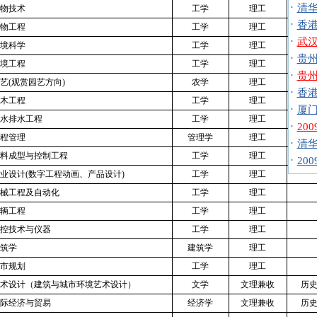
·
清华
物技术
工学
理工
·
香港
物工程
工学
理工
·
武汉
境科学
工学
理工
·
贵州
境工程
工学
理工
·
贵州
艺
(观赏园艺方向)
农学
理工
·
香港
木工程
工学
理工
·
厦门
水排水工程
工学
理工
·
20
程管理
管理学
理工
·
清华
料成型与控制工程
工学
理工
·
20
业设计
(数字工程动画、产品设计)
工学
理工
械工程及自动化
工学
理工
辆工程
工学
理工
控技术与仪器
工学
理工
筑学
建筑学
理工
市规划
工学
理工
术设计（建筑与城市环境艺术设计）
文学
文理兼收
历
际经济与贸易
经济学
文理兼收
历