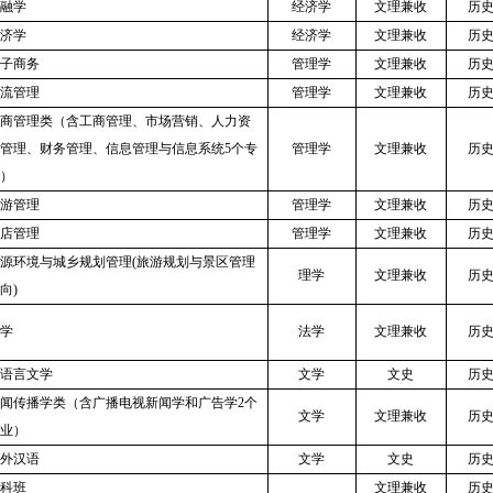
融学
经济学
文理兼收
历
济学
经济学
文理兼收
历
子商务
管理学
文理兼收
历
流管理
管理学
文理兼收
历
商管理类（含工商管理、市场营销、人力资
管理、财务管理、信息管理与信息系统
5个专
管理学
文理兼收
历
）
游管理
管理学
文理兼收
历
店管理
管理学
文理兼收
历
源环境与城乡规划管理
(旅游规划与景区管理
理学
文理兼收
历
向)
学
法学
文理兼收
历
语言文学
文学
文史
历
闻传播学类（含广播电视新闻学和广告学
2个
文学
文理兼收
历
业）
外汉语
文学
文史
历
科班
文理兼收
历