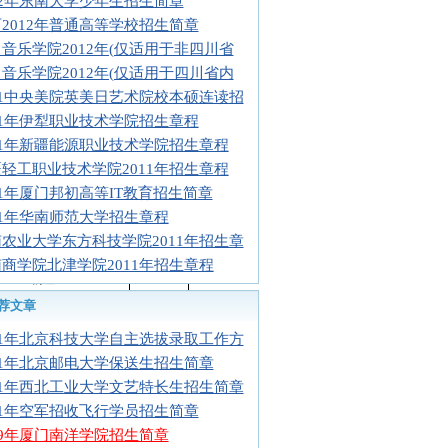
12年东南大学少年生招生简章
2012年普通高等学校招生简章
音乐学院2012年(仅适用于非四川省
音乐学院2012年(仅适用于四川省内
选考科目
学制
11中央美院英美日艺术院校本硕连读招
11年伊犁职业技术学院招生章程
物理
4
11年新疆能源职业技术学院招生章程
轻工职业技术学院2011年招生章程
11年厦门邦初高等IT教育招生简章
物理
4
11年华南师范大学招生章程
物理
4
农业大学东方科技学院2011年招生章
商学院北津学院2011年招生章程
物理
4
荐文章
物理、化学
4
物理、化学
4
11年北京科技大学自主选拔录取工作方
物理、化学
4
11年北京邮电大学保送生招生简章
物理、化学
4
11年西北工业大学文艺特长生招生简章
11年空军招收飞行学员招生简章
物理、化学
4
09年厦门南洋学院招生简章