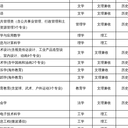
语
文学
文理兼收
历
语
文学
文理兼收
历
共管理类（含公共事业管理、行政管理和土
管理学
文理兼收
历
资源管理
3个专业）
学与应用数学
理学
理工
息与计算科学
理学
理工
术设计
(含视觉传达设计、工业产品造型设
文学
文理兼收
历
、室内设计、动画4个专业)
术学
(含中国画和油画2个专业)
文学
文理兼收
历
乐学
(海外教育)
文学
文理兼收
历
蹈学
(海外教育)
文学
文理兼收
历
育教育
(含篮球、武术、户外运动3个专业)
教育学
文理兼收
历
会学
法学
文理兼收
历
电子技术科学
工学
理工
息工程
(微波通信)
工学
理工