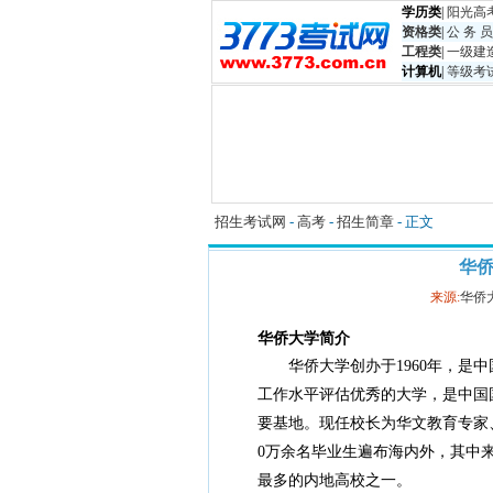
学历类
|
阳光高
资格类
|
公 务 员
工程类
|
一级建
计算机
|
等级考
招生考试网
-
高考
-
招生简章
- 正文
华侨
来源:
华侨
华侨大学简介
华侨大学创办于
1960年，
工作水平评估优秀的大学，是中国
要基地。现任校长为华文教育专家
0万余名毕业生遍布海内外，其中来
最多的内地高校之一。