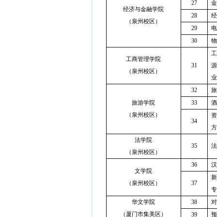
27
金
经济与金融学院
28
经
（泉州校区）
29
电
30
物
工
工商管理学院
31
源
（泉州校区）
业
32
旅
旅游学院
33
酒
（泉州校区）
资
34
方
法学院
35
法
（泉州校区）
36
汉
文学院
新
（泉州校区）
37
专
华文学院
38
对
（厦门市集美区）
39
预