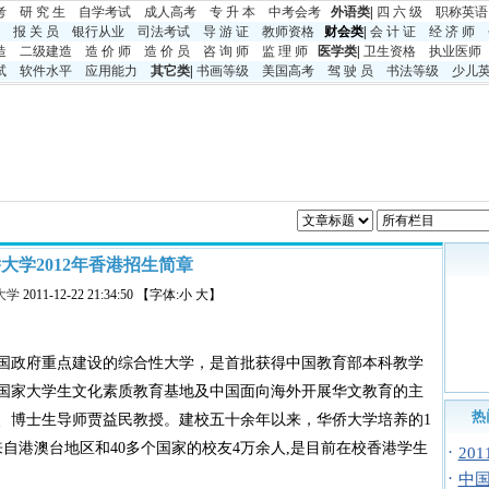
考
研 究 生
自学考试
成人高考
专 升 本
中考
会考
外语类
|
四 六 级
职称英语
报 关 员
银行从业
司法考试
导 游 证
教师资格
财会类|
会 计 证
经 济 师
造
二级建造
造 价 师
造 价 员
咨 询 师
监 理 师
医学类
|
卫生资格
执业医师
试
软件水平
应用能力
其它类
|
书画等级
美国高考
驾 驶 员
书法等级
少儿
大学2012年香港招生简章
大学
2011-12-22 21:34:50 【字体:小 大】
是中国政府重点建设的综合性大学，是首批获得中国教育部本科教学
国家大学生文化素质教育基地及中国面向海外开展华文教育的主
热
、博士生导师贾益民教授。建校五十余年以来，华侨大学培养的1
自港澳台地区和40多个国家的校友4万余人,是目前在校香港学生
·
20
·
中国