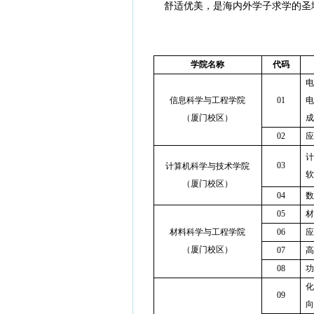
舒适优美，是海内外学子求学的圣
学院名称
代码
电
信息科学与工程学院
01
电
（厦门校区）
成
02
应
计
03
计算机科学与技术学院
软
（厦门校区）
04
数
05
材
材料科学与工程学院
06
应
（厦门校区）
07
高
08
功
化
09
向