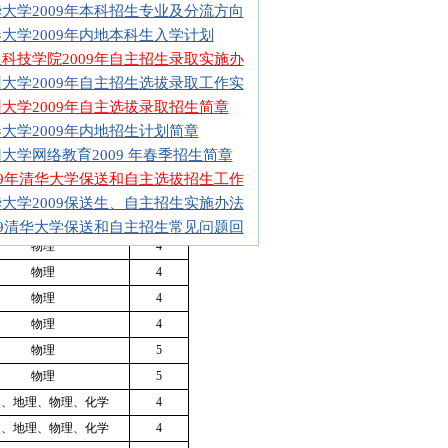
大学2009年本科招生专业及分流方向
物理、化学、生物
4
大学2009年内地本科生入学计划
物理、化学、生物
4
科技学院2009年自主招生录取实施办
物理、化学
4
大学2009年自主招生选拔录取工作实
物理、化学
4
大学2009年自主选拔录取招生简章
物理、化学、生物
4
大学2009年内地招生计划简章
物理
4
大学网络教育2009 年春季招生简章
物理
4
09年清华大学保送和自主选拔招生工作
物理
4
大学2009保送生、自主招生实施办法
物理
4
09清华大学保送和自主招生常见问题回
物理
4
物理
4
物理
4
物理
4
物理
5
物理
5
史、地理、物理、化学
4
史、地理、物理、化学
4