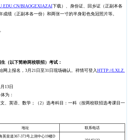
QU.EDU.CN/BIAOGEXIAZAI
下载）、身份证、回乡证（正副本各
年成绩（正副本各一份）和两张一寸的半身彩色免冠照片等。
币。
招生（以下简称
两校联招）考试：
日开始网上报名，3月21日至31日现场确认。祥情可登入
HTTP://LXLZ.
5
月
13
日
具体为：
语文、英语、数学；（2）选考科目：一科（按两校联招选考课目一
地址
联系电话
角英皇道367-373号上润中心19楼D