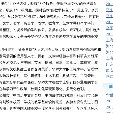
·
澳台”为办学方针，坚持“为侨服务、传播中华文化”的办学宗旨
20
·
空军招
念，形成了“一校两生、因材施教”的教学特色，“一元主导、多元
·
空
斐然。学校
设有
23个学院，80个研究机构，70个本
科专业。拥有理
·
20
、文学、哲学、历史学、农学、教育学、艺术学共11个学科门
·
空
管相济、协调发展的学科体系。各类在校学生近3万人，其中包括
·
20
生4000余人，是海外华侨华人青年选择来华求学最多的中国高校
·
上海
·
河北
、增强能力、提高素质”为人才培养目标，努力造就富有创新精神和
·
河北
发展需要的应用型人才。拥有一支教学经验丰富和科研实力雄厚
·
上海
和学术交流，与美国、英国、德国、日本、加拿大、菲律宾、泰
·
广
高校和相关机构建立合作交流关系。华侨大学的工程学科、管理学
·
西安
大陆高校前列。其中建筑学、土木工程、机械工程、工商管理、
·
陕西
有较大影响的品牌课程。华侨大学在教学上实行国际通用的学分
最
心与学习帮助政策，校园文化呈现国际化、多元化色彩。
·
华侨
泉州市（中国历史文化名城、中国最佳魅力城市）和厦门市（联
·
20
分别设有校区。学校的教学基础设施完善，实验室设备先进，图
·
20
14万册，具有中国大陆高校一流的学生宿舍和餐厅，学习生活环境