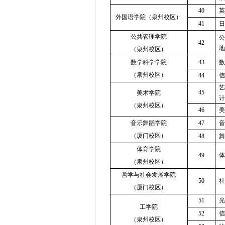
40
英
外国语学院（泉州校区）
41
日
公共管理学院
公
42
地
（泉州校区）
数学科学学院
43
数
（泉州校区）
44
信
艺
45
美术学院
计
（泉州校区）
46
美
音乐舞蹈学院
47
音
（厦门校区）
48
舞
体育学院
49
体
（泉州校区）
哲学与社会发展学院
50
社
（厦门校区）
51
光
工学院
52
信
（泉州校区）