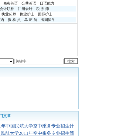
商务英语
公共英语
日语能力
会计职称
注册会计
税 务 师
执业药师
执业护士
国际护士
英语
报 检 员
单 证 员
出国留学
门文章
11年中国民航大学空中乘务专业招生计
民航大学2011年空中乘务专业招生简