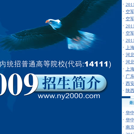
·
20
·
空军招
·
空
·
20
·
空
·
20
·
上海
·
河北
·
河北
·
上海
·
广
·
西安
·
陕西
最
·
华
·
华中
·
南京