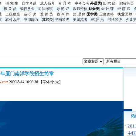
考
研 究 生
自学考试
成人高考
专 升 本
中考
会考
外语类|
四 六 级
职称英语
报 关 员
银行从业
司法考试
导 游 证
教师资格
财会类|
会 计 证
经 济 师
造
二级建造
造 价 师
造 价 员
咨 询 师
监 理 师
医学类|
卫生资格
执业医师
试
软件水平
应用能力
其它类
|
书画等级
美国高考
驾 驶 员
书法等级
少儿
09年厦门南洋学院招生简章
w.com
2009-5-14 16:08:36 【字体:小 大】
热
·
20
·
中国