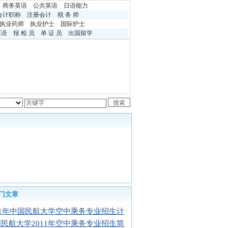
商务英语
公共英语
日语能力
会计职称
注册会计
税 务 师
执业药师
执业护士
国际护士
英语
报 检 员
单 证 员
出国留学
门文章
11年中国民航大学空中乘务专业招生计
民航大学2011年空中乘务专业招生简