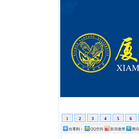
1
2
3
4
5
6
分享到：
QQ空间
新浪微博
腾