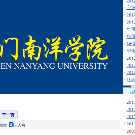
·
20
·
宁波
·
20
·
20
·
华侨
·
华侨
·
华侨
·
华侨
·
20
·
20
·
20
·
江西
推
·
20
·
20
下一页
·
20
·
20
讯微博
人人网
·
20