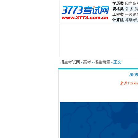
学历类
|
阳光高
资格类
|
公 务 员
工程类
|
一级建
计算机
|
等级考
招生考试网
-
高考
-
招生简章
- 正文
20
来源:fjzsks