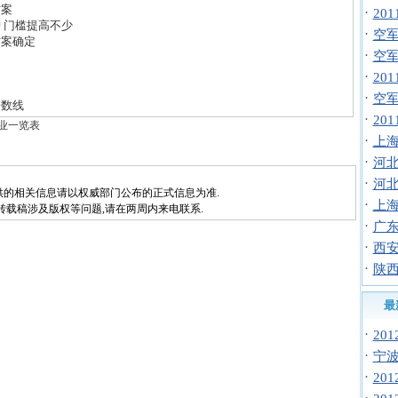
方案
·
20
 门槛提高不少
·
空军招
方案确定
·
空
·
20
·
空
分数线
·
20
专业一览表
·
上海
·
河北
·
河北
供的相关信息请以权威部门公布的正式信息为准.
·
上海
转载稿涉及版权等问题,请在两周内来电联系.
·
广
·
西安
·
陕西
最
·
20
·
宁波
·
20