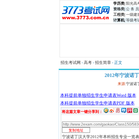
学历类
|
阳光高
资格类
|
公 务 员
工程类
|
一级建
计算机
|
等级考
招生考试网
-
高考
-
招生简章
- 正文
2012年宁波
来源:
宁波诺
本科提前单独招生学生申请表Word 版本
本科提前单独招生学生申请表PDF 版本
将这篇文章一键分享到：
宁波诺丁汉大学2012年本科招生专业一览