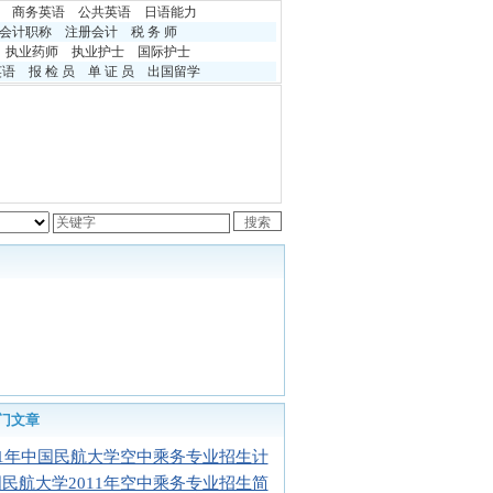
商务英语
公共英语
日语能力
会计职称
注册会计
税 务 师
执业药师
执业护士
国际护士
英语
报 检 员
单 证 员
出国留学
门文章
11年中国民航大学空中乘务专业招生计
民航大学2011年空中乘务专业招生简