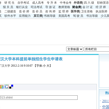
考
研 究 生
自学考试
成人高考
专 升 本
中考
会考
外语类
|
四 六 级
职称英语
报 关 员
银行从业
司法考试
导 游 证
教师资格
财会类|
会 计 证
经 济 师
造
二级建造
造 价 师
造 价 员
咨 询 师
监 理 师
医学类
|
卫生资格
执业医师
试
软件水平
应用能力
其它类
|
书画等级
美国高考
驾 驶 员
书法等级
少儿
诺丁汉大学本科提前单独招生学生申请表
丁汉大学
2012-2-16 9:10:07 【字体:小 大】
热
·
20
·
中国
表