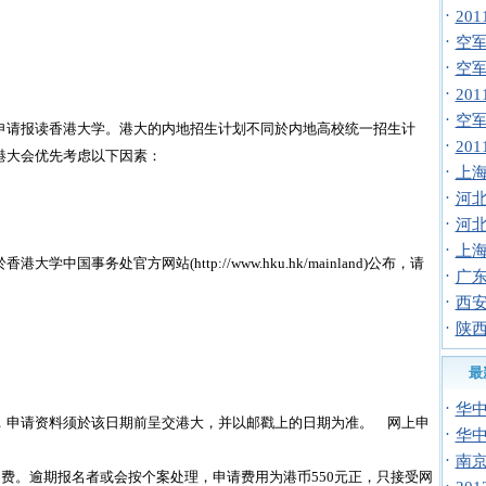
·
20
·
空军招
·
空
·
20
·
空
申请报读香港大学。港大的内地招生计划不同於内地高校统一招生计
·
20
港大会优先考虑以下因素：
·
上海
·
河北
）
·
河北
·
上海
於香港大学中国事务处官方网站(
http://www.hku.hk/mainland
)公布，请
·
广
·
西安
·
陕西
最
·
华
，申请资料须於该日期前呈交港大，并以邮戳上的日期为准。 网上申
·
华中
·
南京
名费。逾期报名者或会按个案处理，申请费用为港币550元正，只接受网