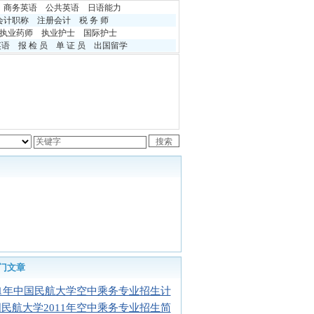
商务英语
公共英语
日语能力
会计职称
注册会计
税 务 师
执业药师
执业护士
国际护士
英语
报 检 员
单 证 员
出国留学
门文章
11年中国民航大学空中乘务专业招生计
民航大学2011年空中乘务专业招生简