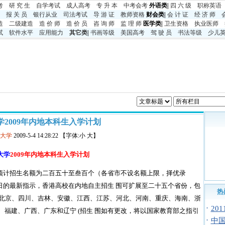
考
研 究 生
自学考试
成人高考
专 升 本
中考
会考
外语类|
四 六 级
职称英语
报 关 员
银行从业
司法考试
导 游 证
教师资格
财会类|
会 计 证
经 济 师
造
二级建造
造 价 师
造 价 员
咨 询 师
监 理 师
医学类|
卫生资格
执业医师
试
软件水平
应用能力
其它类
|
书画等级
美国高考
驾 驶 员
书法等级
少儿
学2009年内地本科生入学计划
港大学
2009-5-4 14:28:22 【字体:小 大】
大学
2009年内地本科生入学计划
预计招生名额为二百五十至叁百个（各省市不设名额上限，择优录
日的最新指示，香港高校在内地自主招生 围可扩展至二十五个省份，包
热
津、北京、四川、吉林、安徽、江西、江苏、河北、河南、重庆、海南、浙
·
20
、福建、广西、广东和辽宁 (招生 围如有更改，将以国家教育部之指引
·
中国