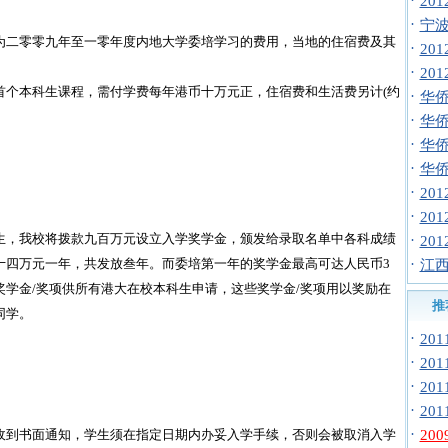
·
20
·
宁波
为二零零九年至一零年度内地大学委培学习的费用，当地的住宿费及其
·
20
·
20
首个本科生课程，需付学费每年港币十万元正，住宿费和生活费另计(约
·
华侨
·
华侨
·
华侨
·
华侨
·
20
·
20
生，我校将拨款九百万元设立入学奖学金，颁发给录取名单中各科成绩
·
20
十四万元一年，共发放叁年。而委培第一年的奖学金最高可达人民币3
·
江西
学金/奖项供所有港大在校本科生申请，这些奖学金/奖项用以奖励在
推
同学。
·
20
·
20
·
20
·
20
·
20
收到书面通知，学生须在指定日期内办妥入学手续，否则会被取消入学