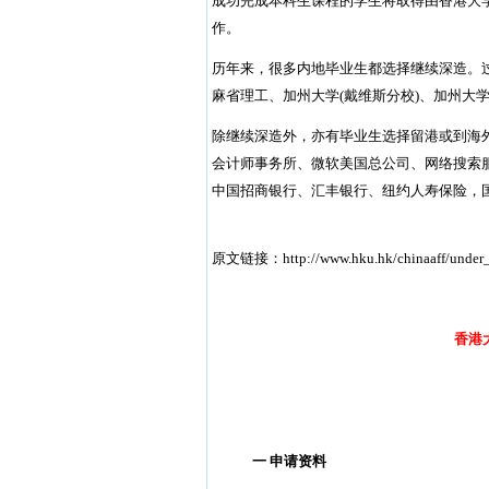
成功完成本科生课程的学生将取得由香港大
作。
历年来，很多内地毕业生都选择继续深造。
麻省理工、加州大学(戴维斯分校)、加州大
除继续深造外，亦有毕业生选择留港或到海
会计师事务所、微软美国总公司、网络搜索服
中国招商银行、汇丰银行、纽约人寿保险，
原文链接：
http://www.hku.hk/chinaaff/under
香港
一 申请资料