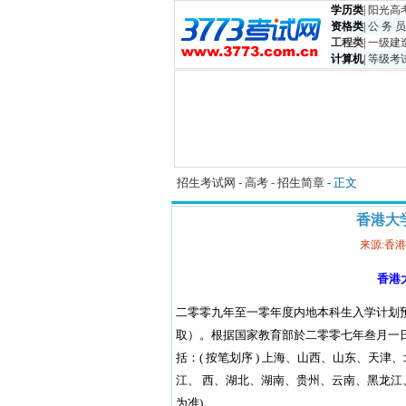
学历类
|
阳光高
资格类
|
公 务 员
工程类
|
一级建
计算机
|
等级考
招生考试网
-
高考
-
招生简章
- 正文
香港大
来源:香
香港
二零零九年至一零年度内地本科生入学计划
取）。根据国家教育部於二零零七年叁月一
括：( 按笔划序 ) 上海、山西、山东、天
江、 西、湖北、湖南、贵州、云南、黑龙江
为准)。