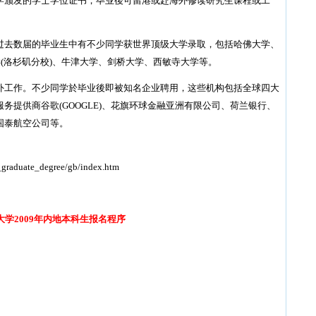
学颁发的学士学位证书，毕业後可留港或赴海外修读研究生课程或工
过去数届的毕业生中有不少同学获世界顶级大学录取，包括哈佛大学、
学(洛杉矶分校)、牛津大学、剑桥大学、西敏寺大学等。
外工作。不少同学於毕业後即被知名企业聘用，这些机构包括全球四大
务提供商谷歌(GOOGLE)、花旗环球金融亚洲有限公司、荷兰银行、
国泰航空公司等。
_graduate_degree/gb/index.htm
大学2009年内地本科生报名程序