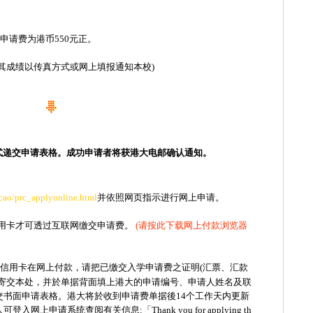
申请费为港币550元正。
其成绩以传真方式或网上填报通知本校)
式递交申请表格。成功申请者将获港大电邮确认通知。
/cao/prc_applyonline.html
并依照网页指示进行网上申请。
SA信用卡才可透过互联网缴交申请费。
(请按此下载网上付款浏览器
Visa信用卡在网上付款，请把已缴交入学申请费之证明(汇票、汇款
)寄交本处，并於单据背面填上港大的申请编号、申请人姓名及联
交书面申请表格。港大将於收到申请费单据後14个工作天内更新
上申请系统查阅有关信息:「Thank you for applying th