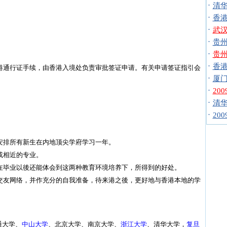
·
清华
·
香港
·
武汉
·
贵州
·
贵州
·
香港
港通行证手续，由香港入境处负责审批签证申请。有关申请签证指引会
·
厦门
·
20
·
清华
·
20
安排所有新生在内地顶尖学府学习一年。
或相近的专业。
在毕业以後还能体会到这两种教育环境培养下，所得到的好处。
交友网络，并作充分的自我准备，待来港之後，更好地与香港本地的学
通大学、
中山大学
、北京大学、南京大学、
浙江大学
、清华大学，
复旦