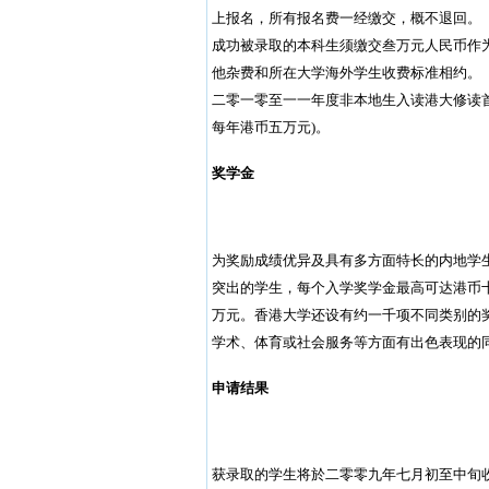
上报名，所有报名费一经缴交，概不退回。
成功被录取的本科生须缴交叁万元人民币作
他杂费和所在大学海外学生收费标准相约。
二零一零至一一年度非本地生入读港大修读
每年港币五万元)。
奖学金
为奖励成绩优异及具有多方面特长的内地学
突出的学生，每个入学奖学金最高可达港币
万元。香港大学还设有约一千项不同类别的奖
学术、体育或社会服务等方面有出色表现的
申请结果
获录取的学生将於二零零九年七月初至中旬