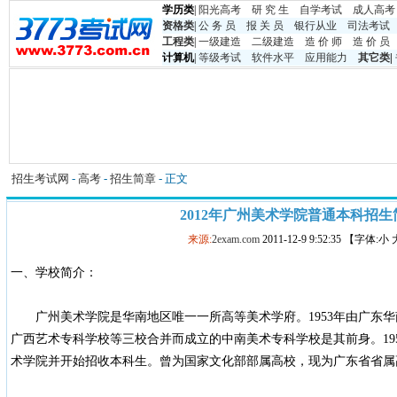
学历类
|
阳光高考
研 究 生
自学考试
成人高考
资格类
|
公 务 员
报 关 员
银行从业
司法考试
工程类
|
一级建造
二级建造
造 价 师
造 价 员
计算机
|
等级考试
软件水平
应用能力
其它类
|
招生考试网
-
高考
-
招生简章
- 正文
2012年广州美术学院普通本科招生
来源:
2exam.com
2011-12-9 9:52:35 【字体:小
一、学校简介：
广州美术学院是华南地区唯一一所高等美术学府。1953年由广东华
广西艺术专科学校等三校合并而成立的中南美术专科学校是其前身。19
术学院并开始招收本科生。曾为国家文化部部属高校，现为广东省省属