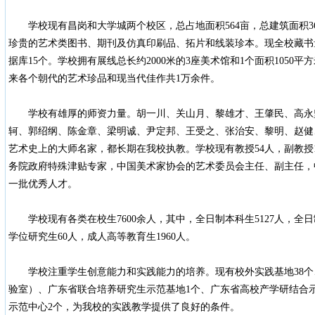
学校现有昌岗和大学城两个校区，总占地面积564亩，总建筑面积36
珍贵的艺术类图书、期刊及仿真印刷品、拓片和线装珍本。现全校藏书量4
据库15个。学校拥有展线总长约2000米的3座美术馆和1个面积1050
来各个朝代的艺术珍品和现当代佳作共1万余件。
学校有雄厚的师资力量。胡一川、关山月、黎雄才、王肇民、高永
轲、郭绍纲、陈金章、梁明诚、尹定邦、王受之、张治安、黎明、赵健
艺术史上的大师名家，都长期在我校执教。学校现有教授54人，副教授
务院政府特殊津贴专家，中国美术家协会的艺术委员会主任、副主任，
一批优秀人才。
学校现有各类在校生7600余人，其中，全日制本科生5127人，全日
学位研究生60人，成人高等教育生1960人。
学校注重学生创意能力和实践能力的培养。现有校外实践基地38个、
验室）、广东省联合培养研究生示范基地1个、广东省高校产学研结合
示范中心2个，为我校的实践教学提供了良好的条件。