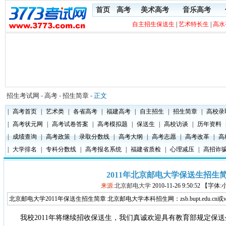
首页
高考
美术高考
音乐高考
自主招生保送生
|
艺术特长生
|
高水
招生考试网
-
高考
-
招生简章
- 正文
|
高考首页
|
艺术类
|
各省高考
|
福建高考
|
自主招生
|
招生简章
|
高校录
|
高考状元网
|
高考试卷答案
|
高考模拟题
|
保送生
|
高校访谈
|
历年资料
|
成绩查询
|
高考政策
|
录取分数线
|
高考大纲
|
高考志愿
|
高考改革
|
高
|
大学排名
|
专科分数线
|
高考报名系统
|
福建省质检
|
心理减压
|
高招诈
2011年北京邮电大学保送生招生
来源:
北京邮电大学
2010-11-26 9:50:52 【字体
北京邮电大学2011年保送生招生简章 北京邮电大学本科招生网：zsb.bupt.edu.cn或www.z
我校2011年将继续招收保送生，我们真诚欢迎具有教育部规定保