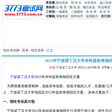
学历类
|
阳光高考
研 究 生
自学考试
成人高考
资格类
|
公 务 员
报 关 员
银行从业
司法考试
工程类
|
一级建造
二级建造
造 价 师
造 价 员
计算机
|
等级考试
软件水平
应用能力
其它类
|
招生考试网
-
高考
-
招生简章
- 正文
2012年宁波诺丁汉大学本科提前单独
来源:
宁波诺丁汉大学
2012-2-16 9:08:20 【字
宁波诺丁汉大学
2012年本科提前单独招生方案
为贯彻素质教育精神，选拔具有创新、创造才能的人才，在遵循“公平
上，宁波诺丁汉大学现拟定2012年提前单独招生方案。 具体方案如下
一、招生专业及计划
宁波诺丁汉大学2012年本科提前单独招生只适用于浙江省，招生总计