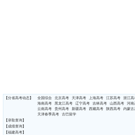
【
分省高考动态
】
全国综合
北京高考
天津高考
上海高考
江苏高考
浙江高
海南高考
黑龙江高考
辽宁高考
吉林高考
山西高考
河南
云南高考
贵州高考
新疆高考
西藏高考
陕西高考
内蒙古
天津春季高考
古巴留学
【
录取查询
】
【
成绩查询
】
【
福建高考
】