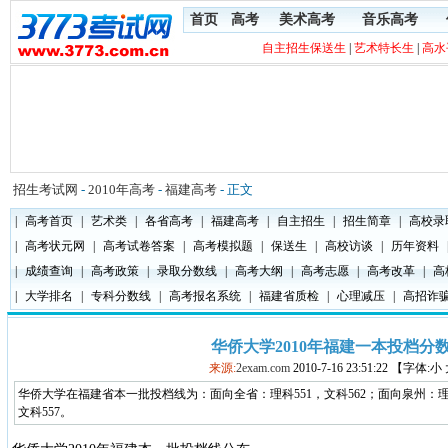
首页
高考
美术高考
音乐高考
自主招生保送生
|
艺术特长生
|
高水
招生考试网
-
2010年高考
-
福建高考
- 正文
|
高考首页
|
艺术类
|
各省高考
|
福建高考
|
自主招生
|
招生简章
|
高校录
|
高考状元网
|
高考试卷答案
|
高考模拟题
|
保送生
|
高校访谈
|
历年资料
|
成绩查询
|
高考政策
|
录取分数线
|
高考大纲
|
高考志愿
|
高考改革
|
高
|
大学排名
|
专科分数线
|
高考报名系统
|
福建省质检
|
心理减压
|
高招诈
华侨大学2010年福建一本投档分
来源:
2exam.com
2010-7-16 23:51:22 【字体:
华侨大学在福建省本一批投档线为：面向全省：理科551，文科562；面向泉州：理科
文科557。