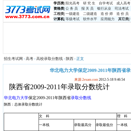
学历类
|
阳光高考
研 究 生
自学考试
成人高考
资格类
|
公 务 员
报 关 员
银行从业
司法考试
工程类
|
一级建造
二级建造
造 价 师
造 价 员
计算机
|
等级考试
软件水平
应用能力
其它类
|
招生考试网
-
高考
-
高校录取分数线
-
陕西
- 正文
华北电力大学保定2009-2011年陕西省
来源:2exam.com
2012-5-18 9:46:54
陕西省2009-2011年录取分数统计
华北电力大学
保定2009-2011年陕西省
录取分数线
陕西：总体录取分数统计
文
科
理
科
一本线
录取最高分
录取最低分
一本线