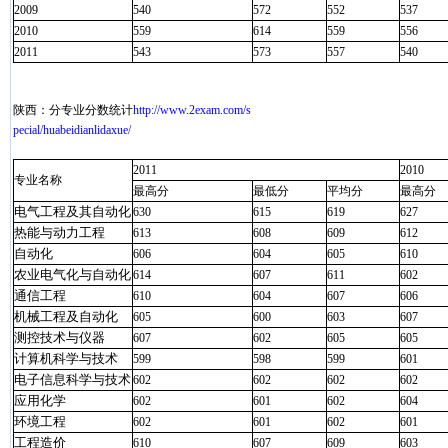
2009
540
572
552
537
2010
559
614
559
556
2011
543
573
557
540
陕西：分专业分数统计
http://www.2exam.com/s
pecial/huabeidianlidaxue/
2011
2010
专业名称
最高分
最低分
平均分
最高分
电气工程及其自动化
630
615
619
627
热能与动力工程
613
608
609
612
自动化
606
604
605
610
农业电气化与自动化
614
607
611
602
通信工程
610
604
607
606
机械工程及自动化
605
600
603
607
测控技术与仪器
607
602
605
605
计算机科学与技术
599
598
599
601
电子信息科学与技术
602
602
602
602
应用化学
602
601
602
604
环境工程
602
601
602
601
工程造价
610
607
609
603