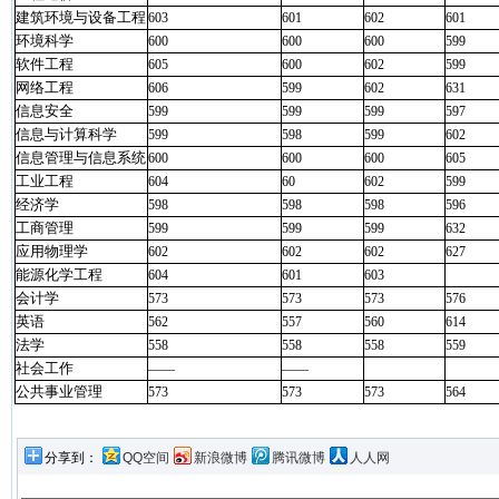
建筑环境与设备工程
603
601
602
601
环境科学
600
600
600
599
软件工程
605
600
602
599
网络工程
606
599
602
631
信息安全
599
599
599
597
信息与计算科学
599
598
599
602
信息管理与信息系统
600
600
600
605
工业工程
604
60
602
599
经济学
598
598
598
596
工商管理
599
599
599
632
应用物理学
602
602
602
627
能源化学工程
604
601
603
会计学
573
573
573
576
英语
562
557
560
614
法学
558
558
558
559
社会工作
——
——
公共事业管理
573
573
573
564
分享到：
QQ空间
新浪微博
腾讯微博
人人网