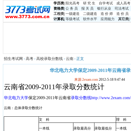
学历类
|
阳光高考
研 究 生
自学考试
成人高考
资格类
|
公 务 员
报 关 员
银行从业
司法考试
工程类
|
一级建造
二级建造
造 价 师
造 价 员
计算机
|
等级考试
软件水平
应用能力
其它类
|
招生考试网
-
高考
-
高校录取分数线
-
云南
- 正文
华北电力大学保定2009-2011年云南省
来源:2exam.com
2012-5-18 9:47:44
云南省2009-2011年录取分数统计
华北电力大学
保定2009-2011年云南省
录取分数线
http://www.2exam.com/s
云南：总体录取分数统计
文
科
理
科
一本线
录取最高分
录取最低分
一本线