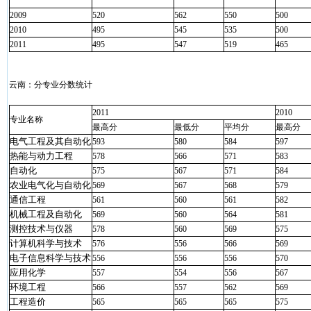
2009
520
562
550
500
2010
495
545
535
500
2011
495
547
519
465
云南：分专业分数统计
2011
2010
专业名称
最高分
最低分
平均分
最高分
电气工程及其自动化
593
580
584
597
热能与动力工程
578
566
571
583
自动化
575
567
571
584
农业电气化与自动化
569
567
568
579
通信工程
561
560
561
582
机械工程及自动化
569
560
564
581
测控技术与仪器
578
560
569
575
计算机科学与技术
576
556
566
569
电子信息科学与技术
556
556
556
570
应用化学
557
554
556
567
环境工程
566
557
562
569
工程造价
565
565
565
575