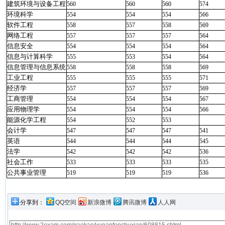
建筑环境与设备工程
560
560
560
574
环境科学
554
554
554
566
软件工程
558
557
558
569
网络工程
557
557
557
564
信息安全
554
554
554
564
信息与计算科学
555
553
554
564
信息管理与信息系统
558
558
558
569
工业工程
555
555
555
571
经济学
557
557
557
569
工商管理
554
554
554
567
应用物理学
554
554
554
566
能源化学工程
554
552
553
会计学
547
547
547
541
英语
544
544
544
545
法学
542
542
542
536
社会工作
533
533
533
535
公共事业管理
519
519
519
536
分享到：
QQ空间
新浪微博
腾讯微博
人人网