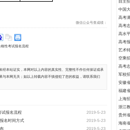
自主
中国
高考满
微信公众号查成绩：
高考
高水
高考
合格性考试报名流程
艺术
空乘
高考
未经本站证实，本网对以上内容的真实性、完整性不作任何保证或承
军校招
果与本网无关；如以上转载内容不慎侵犯了您的权益，请联系我们
安徽
福建
上海
浙江
考试报名流程
2019-5-23
贵州
试报名时间方式
2019-5-23
海南
公布
2019-5-23