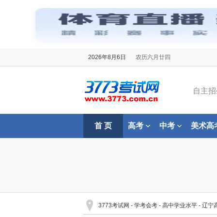
2026年8月6日
农历六月廿四
自主招
首 页
高考
中考
美术高
3773考试网
-
学考会考
-
高中学业水平
-
辽宁