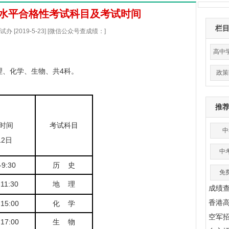
业水平合格性考试科目及考试时间
栏
 [2019-5-23] [微信公众号查成绩：]
高中
理、化学、生物、共4科。
政策
推
时间
考试科目
中
12日
中
-9:30
历 史
免
-11:30
地 理
成绩
香港
-15:00
化 学
空军
-17:00
生 物